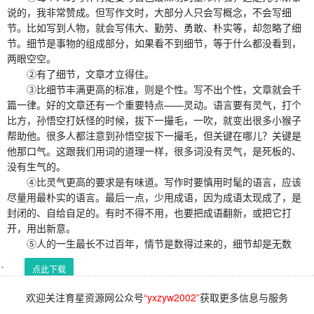
说的，我非常赞成。但写作文时，大部分人只会写概念，不会写细
节。比如写到人物，就会写伟大、勤劳、勇敢、朴实等，却忽略了细
节。细节是事物的组成部分，如果看不到细节，等于什么都没看到，
两眼空空。
②有了细节，文章才立得住。
③比细节丰满更高的标准，则是个性。写不出个性，文章就会千
篇一律。好的文章还有一个重要特点——灵动。语言要有灵气，打个
比方，孙悟空打妖怪的时候，拔下一撮毛，一吹，就变出很多小猴子
帮助他。很多人都注意到孙悟空拔下一撮毛，但关键在哪儿？关键是
他那口气。这跟我们用词的道理一样，很多词没有灵气，是死板的、
没有生气的。
④比灵气更高的要求是有味道。写作时要慎用时髦的语言，应该
尽量用最朴实的语言。最后一点，少用成语，因为成语太现成了，是
封闭的、自给自足的。有时不得不用，也要把成语翻新，或把它打
开，用出新意。
⑤人的一生最长不过百年，情节是数得过来的，细节却是无数
点此下载
欢迎关注育星资源网公众号
“yxzyw2002”
获取更多信息与服务