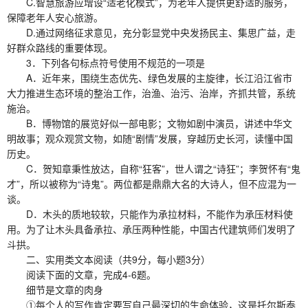
C.智慧旅游应增设“适老化模式”，为老年人提供更舒适的服务，
保障老年人安心旅游。
D.通过网络征求意见，充分彰显党中央发扬民主、集思广益，走
好群众路线的重要体现。
3．下列各句标点符号使用不规范的一项是
A．近年来，围绕生态优先、绿色发展的主旋律，长江沿江省市
大力推进生态环境的整治工作，治渔、治污、治岸，齐抓共管，系统
施治。
B．博物馆的展览好似一部电影；文物如剧中演员，讲述中华文
明故事；观众观赏文物，如随“剧情”发展，穿越历史长河，读懂中国
历史。
C．贺知章秉性放达，自称“狂客”，世人谓之“诗狂”；李贺怀有“鬼
才”，所以被称为“诗鬼”。两位都是鼎鼎大名的大诗人，但不应混为一
谈。
D．木头的质地较软，只能作为承拉材料，不能作为承压材料使
用。为了让木头具备承拉、承压两种性能，中国古代建筑师们发明了
斗拱。
二、实用类文本阅读（共9分，每小题3分）
阅读下面的文章，完成4-6题。
细节是文章的肉身
①每个人的写作肯定要写自己最深切的生命体验，这是托尔斯泰