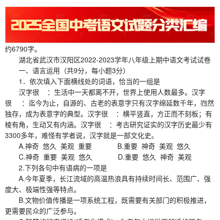
约6790字。
湖北省武汉市汉阳区2022-2023学年八年级上期中语文考试试卷
一、语言运用（共9分，每小题3分）
1．依次填入下面横线处的词语，恰当的一组是
汉字很 ：生活中一天都离不开，世界上使用人数最多。汉字
很 ：迄今为止，自源的、古老的表意字只有汉字绵延数千年，岿然
独存，成为表意字的典型。汉字很 ：横平竖直，方正而不刻板；有
棱有角，生动又有内涵。汉字很 ：考古研究证实的汉字历史最少有
3300多年，难怪有学者说，汉字就是一部文化史。
A.神奇 悠久 美观 重要 B.重要 神奇 美观 悠久
C.神奇 重要 美观 悠久 D.重要 悠久 神奇 美观
2.下列各句中有语病的一项是
A.今年夏季，长江流域的高温热浪具有持续时间长、范围广、强
度大、极端性强等特点。
B.文物价值传播是一项系统工程，既需要有关部门的积极推进，
更需要民众的广泛参与。