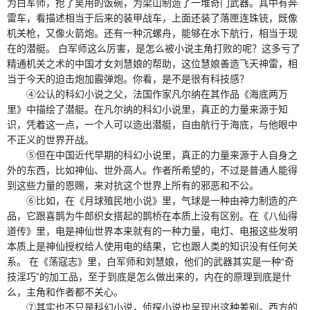
为白军师，抢了吴用的饭碗，为梁山制造了一堆奇门武器。其中有奔
雷车，看描述相当于后来的装甲战车，上面还装了落匣连珠铳，既像
机关枪，又像火箭炮。还有一种沉螺舟，能够在水下航行，相当于现
在的潜艇。 白军师这么厉害，是怎么被小说主角打败的呢？这多亏了
精通机关之术的中国才女刘慧娘的帮助，这位慧娘善造飞天神雷，相
当于今天的迫击炮加霰弹炮。你看，是不是很有科技感？
④公认的科幻小说之父，法国作家凡尔纳在其作品《海底两万
里》中描绘了潜艇。在凡尔纳的科幻小说里，真正的力量来源于知
识，凭着这一点，一个人可以造出潜艇，自由航行于海底，与他眼中
不正义的世界开战。
⑤但在中国近代早期的科幻小说里，真正的力量来源于人自身之
外的东西，比如神仙、世外高人。作者所希望的，不过是普通人能得
到这些力量的恩赐，来对抗这个世界上所有的邪恶和不公。
⑥比如，在《月球殖民地小说》里，气球是一种由神力制造的产
品，它跟喜鹊为牛郎织女搭起的鹊桥在本质上没有区别。在《八仙得
道传》里，电是神仙世界本来就有的一种力量，电灯、电报这些发明
本质上是神仙授权给人使用电的结果，它也跟人类的知识没有任何关
系。 在《荡寇志》里，白军师和刘慧娘，他们的武器其实是一种“奇
技淫巧”的加工品，至于到底是怎么做出来的，内在的原理到底是什
么，主角和作者都不关心。
⑦其实也不只是科幻小说，侦探小说也呈现出这种差别。西方的