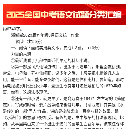
约6740字。
邾城街2023届九年级3月语文统一作业
Ⅰ 阅读（共55分）
一、阅读下面的实用类文本，完成1-3题。（10分）
力量的来源
①最近我看了几部中国近代早期的科幻小说。
②第一部是《八仙得道传》，出版于同治年间。那里面就讲到，
雷公、电母和一群神仙闲聊，说多年之后，电母要把电借给凡人去
用，能千里传音，能令昼夜颠倒，这就是通信和电灯。要知道，那时
候电报被发明也没多少年，爱迪生改良电灯泡还是稍后的1879年的
事。你看，这想法多现代。
③还有一部小说，就更早了，是俞万春于1847年左右写的《荡寇
志》，写成的时候，鸦片战争结束也没几年。《荡寇志》其实是《水
浒传》的一部“同人”作品，讲的是擒杀梁山一百零八将的故事，跟
《水浒传》的意思正好相反。有趣的是，书中战争的打法很现代。比
如，故事里梁山来了一个出生于澳门的留学生白瓦尔罕，被宋江尊称