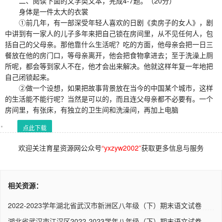
二、阅读下面的文学类文本，完成4-7题。（20分）
身体是一件太大的衣裳
①前几年，有一部深受年轻人喜欢的日剧《卖房子的女人》，剧
中讲到有一家人的儿子多年来把自己锁在房间里，从不见任何人，包
括自己的父母亲。那他靠什么生活呢？吃的方面，他母亲会把一日三
餐放在他的房门口，等母亲离开，他会把食物拿进去；至于洗澡上厕
所呢，都会等到家人不在，他才会出来解决。他就这样年复一年地把
自己闭锁起来。
②做一个设想，如果把故事背景放在当今的中国某个城市，这样
的生活能不能行呢？当然是可以的，而且连父母亲都不必要有。一个
房间里，有张床，有独立的卫生间和洗澡间，再加上电脑
点此下载
欢迎关注育星资源网公众号
“yxzyw2002”
获取更多信息与服务
相关资源：
2022-2023学年湖北省武汉市新洲区八年级（下）期末语文试卷
（解析..
湖北省武汉市江汉区2022-2023学年八年级（下）期末语文试卷