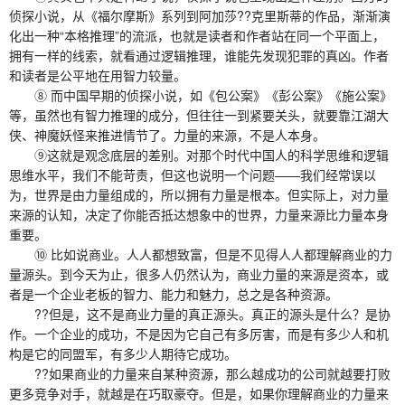
侦探小说，从《福尔摩斯》系列到阿加莎??克里斯蒂的作品，渐渐演
化出一种“本格推理”的流派，也就是读者和作者站在同一个平面上，
拥有一样的线索，就看通过逻辑推理，谁能先发现犯罪的真凶。作者
和读者是公平地在用智力较量。
⑧ 而中国早期的侦探小说，如《包公案》《彭公案》《施公案》
等，虽然也有智力推理的成分，但往往一到紧要关头，就要靠江湖大
侠、神魔妖怪来推进情节了。力量的来源，不是人本身。
⑨这就是观念底层的差别。对那个时代中国人的科学思维和逻辑
思维水平，我们不能苛责，但这也说明一个问题——我们经常误以
为，世界是由力量组成的，所以拥有力量是根本。但实际上，对力量
来源的认知，决定了你能否抵达想象中的世界，力量来源比力量本身
重要。
⑩ 比如说商业。人人都想致富，但是不见得人人都理解商业的力
量源头。到今天为止，很多人仍然认为，商业力量的来源是资本，或
者是一个企业老板的智力、能力和魅力，总之是各种资源。
??但是，这不是商业力量的真正源头。真正的源头是什么？是协
作。一个企业的成功，不是因为它自己有多厉害，而是有多少人和机
构是它的同盟军，有多少人期待它成功。
??如果商业的力量来自某种资源，那么越成功的公司就越要打败
更多竞争对手，就越是在巧取豪夺。但是，如果你理解商业的力量来