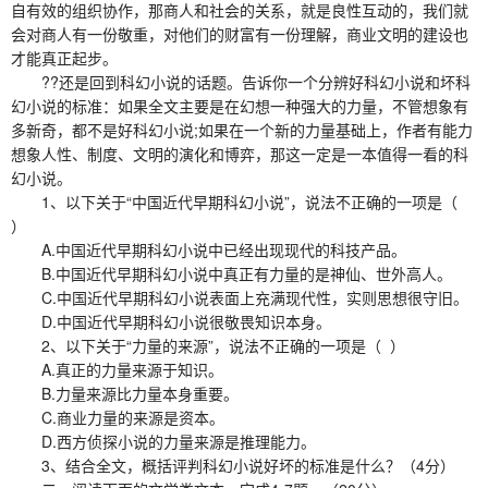
自有效的组织协作，那商人和社会的关系，就是良性互动的，我们就
会对商人有一份敬重，对他们的财富有一份理解，商业文明的建设也
才能真正起步。
??还是回到科幻小说的话题。告诉你一个分辨好科幻小说和坏科
幻小说的标准：如果全文主要是在幻想一种强大的力量，不管想象有
多新奇，都不是好科幻小说;如果在一个新的力量基础上，作者有能力
想象人性、制度、文明的演化和博弈，那这一定是一本值得一看的科
幻小说。
1、以下关于“中国近代早期科幻小说”，说法不正确的一项是（
）
A.中国近代早期科幻小说中已经出现现代的科技产品。
B.中国近代早期科幻小说中真正有力量的是神仙、世外高人。
C.中国近代早期科幻小说表面上充满现代性，实则思想很守旧。
D.中国近代早期科幻小说很敬畏知识本身。
2、以下关于“力量的来源”，说法不正确的一项是（ ）
A.真正的力量来源于知识。
B.力量来源比力量本身重要。
C.商业力量的来源是资本。
D.西方侦探小说的力量来源是推理能力。
3、结合全文，概括评判科幻小说好坏的标准是什么？（4分）