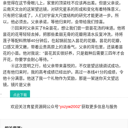
亲觉得在这节骨眼儿上，家里的顶梁柱不应该再出差。但是父亲说，
云南天文台的这架望远镜，对研究星系的形成和变化有着特殊意义，
只有把它装成了，人们对宇宙大尺度结构的研究才能更进一步。所
以，他必须去。父亲承诺，等他归来时，会带给我们惊喜。
⑦回来时父亲买了8朵昙花，想让我们尝一尝昙花汤的味道。他将
昙花的花萼轻轻去掉，把那些柔弱无骨的花瓣用清水反复冲洗，待将
莲子等配料熬够40分钟后，在起锅前加入昙花的花瓣。昙花的花瓣，
口感又滑又嫩，带着云贵高原上的清香气，父亲的背包里，还装着昙
花的小苗。他对我说：“昙花其实很好养，只是栽种后需要三四年才会
开花，你要学会耐心等待。”
⑧这次昆明之行，给父亲带来喜悦的，不仅是望远镜调试成功，
还有他归来时，我的高考成绩已经出炉。高过一本线41分的成绩，令
他十分满意。他送了我一个礼物作为奖励，那是一架迷你天文望远
镜，镜片是父亲
点此下载
欢迎关注育星资源网公众号
“yxzyw2002”
获取更多信息与服务
相关资源：