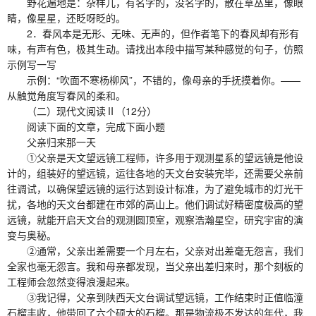
野花遍地是：杂样儿，有名字的，没名字的，散在草丛里，像眼
睛，像星星，还眨呀眨的。
2．春风本是无形、无味、无声的，但作者笔下的春风却有形有
味，有声有色，极其生动。请找出本段中描写某种感觉的句子，仿照
示例写一写
示例：“吹面不寒杨柳风”，不错的，像母亲的手抚摸着你。——
从触觉角度写春风的柔和。
（二）现代文阅读Ⅱ（12分）
阅读下面的文章，完成下面小题
父亲归来那一天
①父亲是天文望远镜工程师，许多用于观测星系的望远镜是他设
计的，组装好的望远镜，运往各地的天文台安装完毕，还需要父亲前
往调试，以确保望远镜的运行达到设计标准，为了避免城市的灯光干
扰，各地的天文台都建在市郊的高山上。他们调试好精密度极高的望
远镜，就能开启天文台的观测圆顶室，观察浩瀚星空，研究宇宙的演
变与奥秘。
②通常，父亲出差需要一个月左右，父亲对出差毫无怨言，我们
全家也毫无怨言。我和母亲都发现，当父亲出差归来时，那个刻板的
工程师会忽然变得浪漫起来。
③我记得，父亲到陕西天文台调试望远镜，工作结束时正值临潼
石榴丰收，他带回了六个硕大的石榴。那是物流极不发达的年代，我