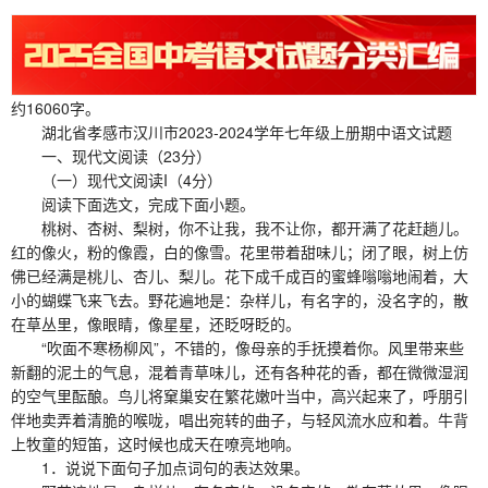
约16060字。
湖北省孝感市汉川市2023-2024学年七年级上册期中语文试题
一、现代文阅读（23分）
（一）现代文阅读I（4分）
阅读下面选文，完成下面小题。
桃树、杏树、梨树，你不让我，我不让你，都开满了花赶趟儿。
红的像火，粉的像霞，白的像雪。花里带着甜味儿；闭了眼，树上仿
佛已经满是桃儿、杏儿、梨儿。花下成千成百的蜜蜂嗡嗡地闹着，大
小的蝴蝶飞来飞去。野花遍地是：杂样儿，有名字的，没名字的，散
在草丛里，像眼睛，像星星，还眨呀眨的。
“吹面不寒杨柳风”，不错的，像母亲的手抚摸着你。风里带来些
新翻的泥土的气息，混着青草味儿，还有各种花的香，都在微微湿润
的空气里酝酿。鸟儿将窠巢安在繁花嫩叶当中，高兴起来了，呼朋引
伴地卖弄着清脆的喉咙，唱出宛转的曲子，与轻风流水应和着。牛背
上牧童的短笛，这时候也成天在嘹亮地响。
1．说说下面句子加点词句的表达效果。