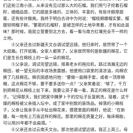
们这些江南小孩，从来没有见过那么大的石榴。我们用勺子挖着石榴
籽，细细品尝，它的甜是多维的、立体的、丰富的，有些许醇厚甜
蜜，还有些许酸爽。我终于明白古诗中为何说：“榴枝婀娜榴实繁，榴
膜轻明榴子鲜。”繁密的石榴籽，是被怎样的土地孕育着，才有如此滋
味？那时候，我就立誓要到北方去，看一看与南方红壤完全不一样的
土地。
④父亲还去过新疆天文台调试望远镜，他归来时，居然带了一个
大纸箱。打开纸箱，全家人都笑了，父亲居然带的是新疆的棉花，它
们是生长在棉枝上的一朵一朵的棉花。
⑤父亲说，调试完望远镜，搭乘老乡的拖拉机，路过浩瀚无边的
棉田，被一望无际的丰收场景震撼，他便用口袋里的清凉油，向棉农
换了几枝棉花。棉农困惑地问他：“要做一副棉手套，或者一顶厚棉
帽，这点棉花不够，要不要多送你一点？”父亲笑着说：“够了，千万
别把棉花从棉枝上扯下来，我要让孩子看一看，真正的棉花是什么样
子。”记得那天，我们把家中腌萝卜干的空坛子反复刷洗，接着，这干
燥的棉枝被父亲插入坛中，成了家中别致的装饰品。掉落的小棉枝
子，父亲让我亲手从中扯出棉花来，摸摸里面的棉籽，他说：“在新
疆，每一地有上万亩这样的棉花。那里的棉花质量之好，每床棉胎，
可以用20年都不会扁塌。”
⑥父亲还去过云南天文台。那次他调试望远镜，我正上高三。母