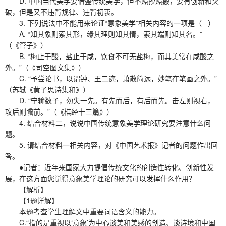
D. 中国当代美学要借鉴传统美学，但不照抄照搬，要有创新和突
破，但是又不违背规律、违背初衷。
3. 下列说法中不能用来论证“意象美学”相关内容的一项是（ ）
A. “知其象则索其形，缘其理则知其情，索其端则知其名。”
（《管子》）
B. “梅止于酸，盐止于咸，饮食不可无盐梅，而其美常在咸酸之
外。”（《司空图文集》）
C. “予尝论书，以谓钟、王二迹，萧散简远，妙笔在笔画之外。”
（苏轼《黄子思诗集和》）
D. “宁输数子，勿失一先。有先而后，有后而先。击左则视右，
攻后则瞻前。”（《棋经十三篇》）
4. 结合材料二，说说中国传统意象美学理论研究要注意什么问
题。
5. 请结合材料一相关内容，对《中国艺术报》记者的问题作出回
答。
●记者：近年来国家大力提倡传统文化的创造性转化、创新性发
展，在这方面您觉得意象美学理论的研究可以发挥什么作用？
【解析】
【1题详解】
本题考查学生理解文中重要词语含义的能力。
C.“指的是重视以‘意象’为中心谈美和美感的创造、谈诗境和中国