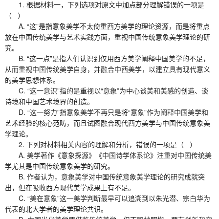
1. 根据材料一，下列选项对原文中加点部分理解错误的一项是
（ ）
A. “这”是指意象美学不太倚重西方美学的理论资源，而是将重点
放在中国传统美学与艺术实践方面，重视中国传统意象美学理论的研
究。
B. “这一点”是指人们认识到仅用西方美学阐释中国美学的不足，
从而重视中国传统美学自身，并融合中西美学，以建立具有现代意义
的美学思想体系。
C. “这一意识”指的是重视以“意象”为中心谈美和美感的创造、谈
诗境和中国艺术境界的创造。
D. “这一努力”指意象美学不再只是将“意象”作为阐释中国美学和
艺术经验的核心范畴，而且试图融合现代西方美学与中国传统意象美
学理论。
2. 下列对材料相关内容的理解和分析，错误的一项是（ ）
A. 美学著作《意象探源》《中国诗学体系论》注重对中国传统美
学尤其是中国传统意象美学的研究。
B. 作者认为，意象美学对中国传统意象美学理论的研究成就突
出，但在吸收西方现代美学成果上有不足。
C. “美在意象”这一美学判断最早可以追溯到以朱光潜、宗白华为
代表的北大学者的美学理论共识。