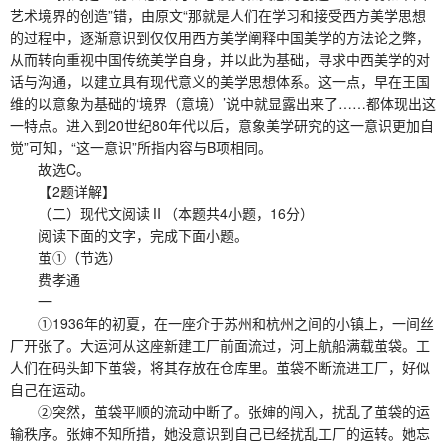
艺术境界的创造”错，由原文“那就是人们在学习和接受西方美学思想
的过程中，逐渐意识到仅仅用西方美学阐释中国美学的方法论之弊，
从而转向重视中国传统美学自身，并以此为基础，寻求中西美学的对
话与沟通，以建立具有现代意义的美学思想体系。这一点，早在王国
维的以意象为基础的‘境界（意境）’说中就显露出来了……都体现出这
一特点。进入到20世纪80年代以后，意象美学研究的这一意识更加自
觉”可知，“这一意识”所指内容与B项相同。
故选C。
【2题详解】
（二）现代文阅读Ⅱ（本题共4小题，16分）
阅读下面的文字，完成下面小题。
茧①（节选）
费孝通
一
①1936年的初夏，在一座介于苏州和杭州之间的小镇上，一间丝
厂开张了。大运河从这座新建工厂前面流过，河上航船满载茧袋。工
人们在码头卸下茧袋，将其存放在仓库里。茧袋不断流进工厂，好似
自己在运动。
②突然，茧袋平顺的流动中断了。张婶的闯入，扰乱了茧袋的运
输秩序。张婶不知所措，她没意识到自己已经扰乱工厂的运转。她忘