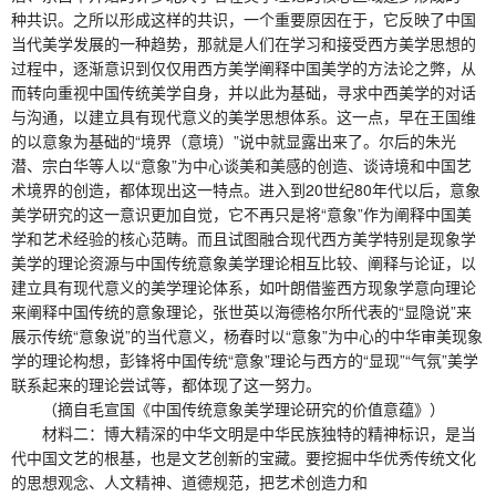
种共识。之所以形成这样的共识，一个重要原因在于，它反映了中国
当代美学发展的一种趋势，那就是人们在学习和接受西方美学思想的
过程中，逐渐意识到仅仅用西方美学阐释中国美学的方法论之弊，从
而转向重视中国传统美学自身，并以此为基础，寻求中西美学的对话
与沟通，以建立具有现代意义的美学思想体系。这一点，早在王国维
的以意象为基础的“境界（意境）”说中就显露出来了。尔后的朱光
潜、宗白华等人以“意象”为中心谈美和美感的创造、谈诗境和中国艺
术境界的创造，都体现出这一特点。进入到20世纪80年代以后，意象
美学研究的这一意识更加自觉，它不再只是将“意象”作为阐释中国美
学和艺术经验的核心范畴。而且试图融合现代西方美学特别是现象学
美学的理论资源与中国传统意象美学理论相互比较、阐释与论证，以
建立具有现代意义的美学理论体系，如叶朗借鉴西方现象学意向理论
来阐释中国传统的意象理论，张世英以海德格尔所代表的“显隐说”来
展示传统“意象说”的当代意义，杨春时以“意象”为中心的中华审美现象
学的理论构想，彭锋将中国传统“意象”理论与西方的“显现”“气氛”美学
联系起来的理论尝试等，都体现了这一努力。
（摘自毛宣国《中国传统意象美学理论研究的价值意蕴》）
材料二：博大精深的中华文明是中华民族独特的精神标识，是当
代中国文艺的根基，也是文艺创新的宝藏。要挖掘中华优秀传统文化
的思想观念、人文精神、道德规范，把艺术创造力和