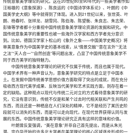
传统意象美学理论的研究。这在20世纪80至90年代的一些美学著作如
汪裕雄的《意象探源》、陈良运的《中国诗学体系论》、叶朗的《中
国美学史大纲》等中就得到了体现。进入到21世纪以来，张世英、叶
朗、杨春时、张祥龙、胡雪冈、陈伯海、陈望衡、朱良志、朱志荣、
彭锋等学者都十分重视中国传统意象美学理论资源的发掘和研究。中
国传统意象美学的重要性也被一些海外汉学家和西方学者充分意识
到。比如，德国汉学家卜松山的《象外之象——中国美学史概况》将
审美意象作为中国美学史的基本线索，从“情景交融”“意在言外”“无法
之法”“天人合一”“自然创造”等问题出发，凸显了中国传统意象美学不
同于西方美学的独特魅力。
中国传统意象美学理论的研究不仅属于传统，而且也属于现代。
中国学术界有一种声音认为，意象美学研究的特点是立足于中国本
土。在发掘中国传统善学思想价值方面取得了突出的成就，而在充分
吸收西方现代美学成果、反映当代美学和艺术实践方面，则存在着一
定的缺陷。这种观点以现代与传统二元对立的方式看待意象美学的研
究，它没有意识到，传统不仅是和某个过去时代相关联和产生共鸣的
东西，而且还是一种栖息在人们深处的精神，它不是经历了某历史阶
段就可以消失的东西，而是可以走向现代，在现代世界获得认同与发
展的东西。中国传统意象美学理论研究正具有这样的意味和价值。
叶朗曾反复强调，“美在意象”并非自己首先提出，而是从朱光
潜、宗白华开始的许多北大学者在美学理论的核心区域逐步形成的一