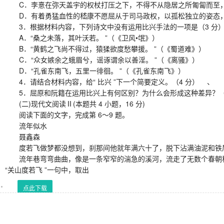
C．李憙在弥天盖宇的权杖打压之下，不得不从隐居之所匍匐而至，
D．有着勇猛血性的嵇康不愿屈从于司马政权，以孤松独立的姿态，
3．根据材料内容，下列诗文中没有运用比兴手法的一项是（3 
A．“桑之未落，其叶沃若。 ”（《卫风•氓》）
B．“黄鹤之飞尚不得过，猿猱欲度愁攀援。 ”（《蜀道难》）
C．“众女嫉余之蛾眉兮，谣诼谓余以善淫。 ”（《离骚》）
D．“孔雀东南飞，五里一徘徊。 ”（《孔雀东南飞》）
4．请结合材料内容，给“ 比兴 ”下一个简要定义。（4 分） 、
5．屈原和阮籍在运用比兴上有何区别？为什么会形成这种差异？（
(二)现代文阅读Ⅱ(本题共 4 小题，16 分)
阅读下面的文字，完成第 6～9 题。
流年似水
聂鑫森
度若飞做梦都没想到，刹那间他就年满六十了，脱下沾满油泥和铁屑
流年巷弯弯曲曲，像是一条窄窄的湍急的溪河，流走了无数个春朝秋夕。
“关山度若飞 ”一句中，取出
点此下载