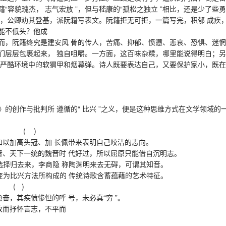
籍“容貌瑰杰， 志气宏放 ”，但与嵇康的“孤松之独立 ”相比，还是少了
锡，公卿劝其登基，派阮籍写表文。阮籍拒无可拒，一篇写完，积郁 成疾
能不低头？他成
阮籍终究是建安风 骨的传人，苦痛、抑郁、愤懑、悲哀、恐惧、迷惘
层包裹起来， 独自咀嚼。一方面，这百味杂糅，哪里能说得明白；另
是严酷环境中的软猬甲和烟幕弹。诗人既要表达自己，又要保护家小，既在
作与批判所 遵循的“ 比兴 ”之义，便是这种思维方式在文学领域的
） ( )
如以加高头冠、加 长佩带来表明自己皎洁的志向。
、天下一统的魏晋时 代好过，所以屈原只能借自沉明志。
选择归去来，李商隐 称陶渊明来去无碍，可谓其知音。
为比兴方法所构成的 传统诗歌含蓄蕴藉的艺术特征。
( )
，其疾愤惨怛的呼 号，未必真“穷 ”。
而抒怀言志，不平而