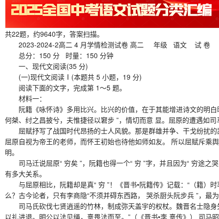
共22题，约9640字，答案扫描。
2023-2024-2高二 4 月学情检测试卷 高二 年级 语文 试 卷
总分：150 分 时量：150 分钟
一、现代文阅读(35 分)
(一)现代文阅读Ⅰ(本题共 5 小题，19 分)
阅读下面的文字，完成第 1～5 题。
材料一：
阮籍《咏怀诗》多用比兴。比兴的价值，在于其能增进诗文的明白晓畅。
何桀、纣之昌披兮，夫惟捷径以窘步 ”，情切而意 显。屈原的遭遇如
屈赋抒写了战国时代昂扬的士人风貌。那是群雄并争、干戈纷扰的乱
屈原自视为帝王的老师，而怀王初始也待他如师如友。 所以屈赋斥乘舆、 
明。
司马迁说屈原“ 穷矣 ”，阮籍也得一个“ 穷 ”字，并且因为“ 穷途之哭
有多大关系。
与屈原相比，阮籍却是真“ 穷 ”！《晋书•阮籍传》记载：“（籍）时
么？古今论者，只有李商隐“不须并碍东西路， 哭杀厨头阮步兵 ”，最
司马氏砍伐七贤逍遥的竹林，制成弥天盖宇的权杖。魏晋名士隐身失所
以礼进退。明公以法见绳，憙畏法而至。”（《晋书•李 憙传》） 司