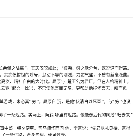
佩之陆离 ”，其志皎皎如此； “彼尧、舜之耿介兮，既遵道而得路。
江畔，其疾愤惨怛的呼号，忿怼不容的刚烈，力酣气盛，不曾有丝毫隐曲。
高涨、精神自由的大时代。屈原与 楚王名为君臣，但在人格精神上，
“飘风云霓 ”起兴。比兴，不只使他言而无隐，更帮助他抒怀言志，皎而愈
，未必真“ 穷 ”。屈原自 沉，是他“伏清白以死直 ”，与“ 穷 ”也没
了一条返路。实际上，阮籍 哪里有返路。他能像后代的陶潜“ 归去来 ”
中郎，朝夕便至。司马师怪而问 他，李憙说：“先君以礼见待，憙得
 了一条进路，弯身匍匐，便可过去。