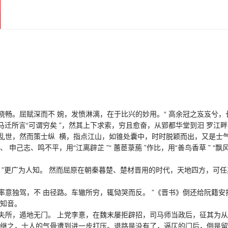
屈赋深而不 婉，发愤淋漓，在于比兴的妙用。“ 高余冠之岌岌兮，长余
司马迁所言“可谓穷矣 ”，然其上下求索，穷且愈奋，从郢都华堂到汨 罗
世，然而策士纵 横，指点江山，如锥处囊中，时时脱颖而出，又是士气
申己志、鸣不平，用“江离辟芷 ”“ 蕙茞菉葹 ”作比，用“善鸟香草 ” 
 ”更广为人知。 然而屈原在朝秦暮楚、楚材晋用的时代，天地四方，可任其游戏
率意独驾，不 由径路。车辙所穷，辄恸哭而反。 ”《晋书》倒还给阮籍安排
为知音。
，遁地无门。 上党李憙，在魏末屡拒辟招，司马师当政后，征其为从事
马昭继之，士人的气骨遭到进一步打压。退路是没有了，逼仄的门后，倒是留