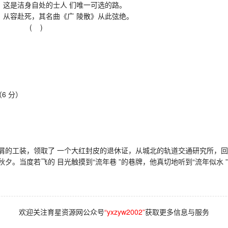
这是洁身自处的士人 们唯一可选的路。
从容赴死，其名曲《广 陵散》从此弦绝。
分） ( )
6 分）
的工装，领取了 一个大红封皮的退休证，从城北的轨道交通研究所，回
当度若飞的 目光触摸到“流年巷 ”的巷牌，他真切地听到“流年似水 
欢迎关注育星资源网公众号
“yxzyw2002”
获取更多信息与服务