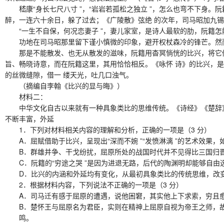
嵇康“身长七尺八寸 ”，“岩岩若孤松之独立 ”，怎么也弯不下身。阮
醉，一连六十余日，躲了过去；《广陵散》弦绝 的次年，司马昭加九
“一生不自保，何况恋妻子 ”，妻儿家室，是诗人最软的肋，阮籍怎
功地在司马昭那里留下谨小慎微的印象，避开权杖森冷的锋芒。然而，
那是不能散发、也无从散发的滋味，阮籍用杳冥惝恍的比兴，将它们层
旨、畅晓诗意，而在阮籍这里，其用恰恰相反。《咏怀 诗》的比兴，
的丝微缝隙，借一 缕天光，吐几口浊气。
（摘编自李翰《比兴的显与晦》）
材料二：
中华文化自古以来就有一种具象类比的思维传统。《诗经》《楚辞》的创
不断丰富，外延
1．下列对材料相关内容的理解和分析，正确的一项是（3 分
A．屈赋借助于比兴，呈现出“深而不婉 ”“发愤淋漓 ”的艺术效果，
B．群雄并争、干戈纷扰，屈原所处的战国时代并不见得比三国归晋
C．阮籍的“穷途之哭 ”是因为进退无路，后代的陶渊明却能够自由
D．比兴的内涵和外延均有变化，从最初具象类比的传统思维，改变
2．根据材料内容，下列说法不正确的一项是（3 分） 
A．司马迁有感于屈原的遭遇，说他困窘，其实他上下求索，穷且愈奋
B．楚怀王与屈原名为君臣，实则在精神上屈原自视为帝王之师，故
鸣。