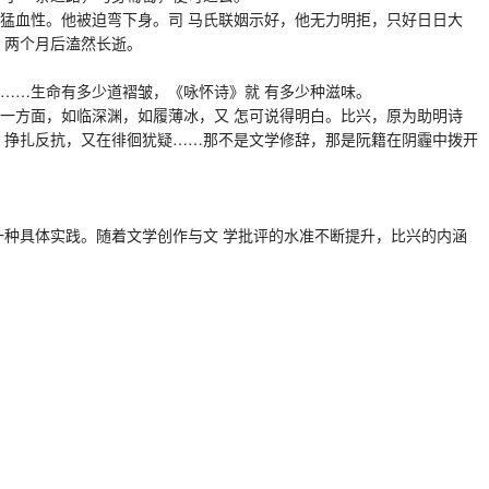
些勇猛血性。他被迫弯下身。司 马氏联姻示好，他无力明拒，只好日日大
，两个月后溘然长逝。
……生命有多少道褶皱，《咏怀诗》就 有多少种滋味。
一方面，如临深渊，如履薄冰，又 怎可说得明白。比兴，原为助明诗
 挣扎反抗，又在徘徊犹疑……那不是文学修辞，那是阮籍在阴霾中拨开
一种具体实践。随着文学创作与文 学批评的水准不断提升，比兴的内涵