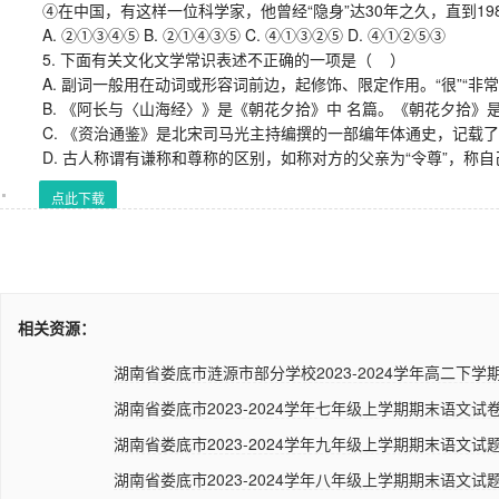
④在中国，有这样一位科学家，他曾经“隐身”达30年之久，直到19
A. ②①③④⑤ B. ②①④③⑤ C. ④①③②⑤ D. ④①②⑤③
5. 下面有关文化文学常识表述不正确的一项是（ ）
A. 副词一般用在动词或形容词前边，起修饰、限定作用。“很”“非常”
B. 《阿长与〈山海经〉》是《朝花夕拾》中 名篇。《朝花夕拾》
C. 《资治通鉴》是北宋司马光主持编撰的一部编年体通史，记载了从
D. 古人称谓有谦称和尊称的区别，如称对方的父亲为“令尊”，称自己
点此下载
相关资源：
湖南省娄底市涟源市部分学校2023-2024学年高二下学期
湖南省娄底市2023-2024学年七年级上学期期末语文试卷
湖南省娄底市2023-2024学年九年级上学期期末语文试
湖南省娄底市2023-2024学年八年级上学期期末语文试