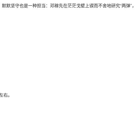
默默坚守也是一种担当：邓稼先在茫茫戈壁上锲而不舍地研究“两弹”，
左右。