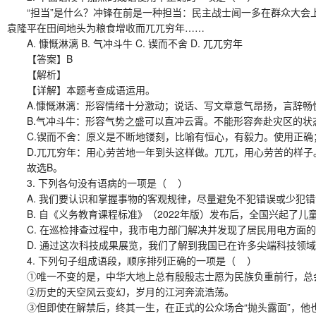
“担当”是什么？冲锋在前是一种担当：民主战士闻一多在群众大会上
袁隆平在田间地头为粮食增收而兀兀穷年……
A. 慷慨淋漓 B. 气冲斗牛 C. 锲而不舍 D. 兀兀穷年
【答案】B
【解析】
【详解】本题考查成语运用。
A.慷慨淋漓：形容情绪十分激动；说话、写文章意气昂扬，言辞畅
B.气冲斗牛：形容气势之盛可以直冲云霄。不能形容奔赴灾区的状
C.锲而不舍：原义是不断地镂刻，比喻有恒心，有毅力。使用正确
D.兀兀穷年：用心劳苦地一年到头这样做。兀兀，用心劳苦的样子
故选B。
3. 下列各句没有语病的一项是（ ）
A. 我们要认识和掌握事物的客观规律，尽量避免不犯错误或少犯错
B. 自《义务教育课程标准》（2022年版）发布后，全国兴起了儿
C. 在巡检排查过程中，我市电力部门解决并发现了居民用电方面的
D. 通过这次科技成果展览，我们了解到我国已在许多尖端科技领域
4. 下列句子组成语段，顺序排列正确的一项是（ ）
①唯一不变的是，中华大地上总有殷殷志士愿为民族负重前行，总会
②历史的天空风云变幻，岁月的江河奔流浩荡。
③但即使在解禁后，终其一生，在正式的公众场合“抛头露面”，他