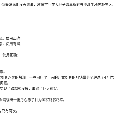
慷慨淋漓地发表讲演，救援官兵在大地分崩离析时气冲斗牛地奔赴灾区。
快。使用正确；
态，使用有误；
；
。使用正确；
误。
童厨具购买的热潮。一些网店里，有的儿童厨具的月销量甚至超过了4万件
问题。
实现了跨越式发展，取得了巨大成就。
涌现出一批丹心赤子甘为国家鞠躬尽瘁。
也只有两次。