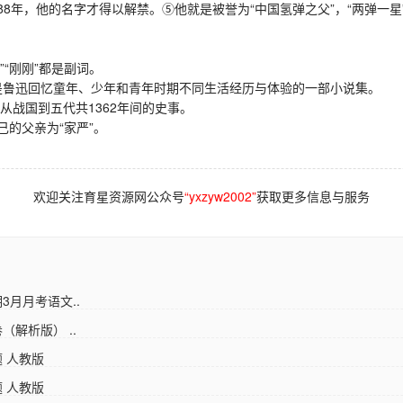
88年，他的名字才得以解禁。⑤他就是被誉为“中国氢弹之父”，“两弹一
“刚刚”都是副词。
是鲁迅回忆童年、少年和青年时期不同生活经历与体验的一部小说集。
战国到五代共1362年间的史事。
的父亲为“家严”。
欢迎关注育星资源网公众号
“yxzyw2002”
获取更多信息与服务
3月月考语文..
（解析版） ..
题 人教版
题 人教版