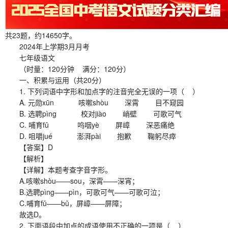
共23题，约14650字。
2024年上学期3月月考
七年级语文
（时量：120分钟 满分：120分）
一、积累与运用（共20分）
1. 下列词语中字形和加点字的注音完全无误的一项（ ）
A. 元勋xūn 咳嗽shòu 深霄 目不窥园
B. 选聘pìng 校对jiào 峭壁 可歌可气
C. 哺育fǔ 呜咽yè 屏嶂 深恶痛绝
D. 咀嚼jué 澎湃pài 抱歉 鞠躬尽瘁
【答案】D
【解析】
【详解】本题考查字音字形。
A.咳嗽shòu——sou，深霄——深宵；
B.选聘pìng——pìn，可歌可气——可歌可泣；
C.哺育fǔ——bǔ，屏嶂——屏障；
故选D。
2. 下面语段中加点的成语使用不正确的一项是（ ）