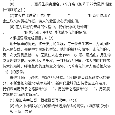
(6) ，赢得生前身后名。(辛弃疾《破阵子??为陈同甫赋
壮词以寄之》)
(7)文天祥《过零丁洋》中“ ? ”的诗句体现了
舍生取义的英雄气概，诗人的爱国忠心光耀史册。
(8) 在为理想而奋斗的过程中，我们要学习范仲淹“
， ”的忧乐观，勇担新时代赋予我们的使命。
2 根据语境完成题目。(8分)
翻开厚重的历史，拂去岁月的尘埃，每一位舍生忘死、为国捐躯
的人民英雄，都是中华民族的脊梁。他们的精神和情怀，让我们的心
灵一次次受到震撼( )。无数仁人志士 pāo( )头颅、洒热血，用生命
浇灌理想之花。英雄儿女各千秋，一寸丹心为报国。伟大的时代呼唤
伟大的精神，呼唤革命的理想主义情怀，也呼唤我们对人民英雄永hé
ng( )的景仰。
奋进壮阔( )时代，书写非凡答卷。我们需要汲取革命文化的养
分，不断发扬和继承“铁军精神”。新时代盐城的宏伟蓝图正在展开，
我们应当用传承之笔描绘“① ”，用创新之笔描绘“② ”，用发展
之笔描绘“满园春晖画”。
(1) 给加点字注音，根据拼音写汉字。(4分)
(2) 给文中标号为①②的横线处选择合适的词语。(填序号)(2分)
A. 日新月异景