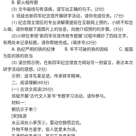
B. 薪火相传图
(3) 文中画线句有语病，请写出正确的句子。(2分)
3. 班级去新四军纪念馆开展研学活动，请你完成任务。(7分)
(1) 纪念馆主馆区的专业讲解需提前在互联网上预约，小妍不知怎
么做。请你根据下面图片上的信息，向她介绍预约的步骤。(3分)
(2)小妍在参观“新四军优良传统专题展”过程中摘抄了四段文字，
有两处未记录标题，请你帮她完成。(填序号)(2分)
A. 执纪严明的铁的纪律 B. 牢不可破的铁的团结 C. 报国
为民的铁的担当
(3) 请仿照示例，在新四军纪念馆官方网站写一则留言，表达本次
研学活动的感想。(2分)
示例：追寻先辈足迹，传承铁军精神。
二、阅读理解(65分)
(一) 古诗文阅读(25分)
班级开展“古代文人家书”专题学习活动，请你参与。
材料一：
朝饥示子聿①
[宋]陆游
水云深处小茅茨②，雷动空肠惯忍饥。
外物不移方是学，俗人犹爱未为诗。
生逢昭代虽虚过，死见先亲幸有辞。