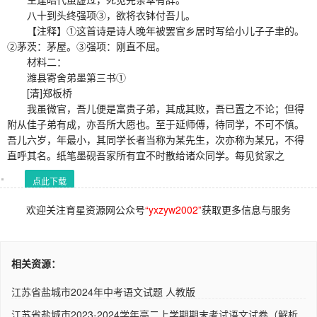
八十到头终强项③，欲将衣钵付吾儿。
【注释】①这首诗是诗人晚年被罢官乡居时写给小儿子子聿的。
②茅茨：茅屋。③强项：刚直不屈。
材料二：
潍县寄舍弟墨第三书①
[清]郑板桥
我虽微官，吾儿便是富贵子弟，其成其败，吾已置之不论；但得
附从佳子弟有成，亦吾所大愿也。至于延师傅，待同学，不可不慎。
吾儿六岁，年最小，其同学长者当称为某先生，次亦称为某兄，不得
直呼其名。纸笔墨砚吾家所有宜不时散给诸众同学。每见贫家之
点此下载
欢迎关注育星资源网公众号
“yxzyw2002”
获取更多信息与服务
相关资源：
江苏省盐城市2024年中考语文试题 人教版
江苏省盐城市2023-2024学年高二上学期期末考试语文试卷（解析