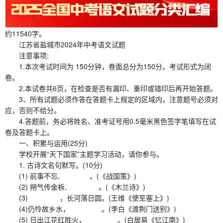
约11540字。
江苏省盐城市2024年中考语文试题
注意事项:
1.本次考试时间为 150分钟，卷面总分为150分。考试形式为闭
卷。
2.本试卷共6页，在检查是否有漏印、重印或错印后再开始答题。
3、所有试题必须作答在答题卡上规定的区域内，注意题号必须对
应，否则不给分。
4.答题前，务必将姓名、准考证号用0.5毫米黑色签字笔填写在试
卷及答题卡上。
一、积累与运用(25分)
学校开展“天下国家”主题学习活动，请你参与。
1. 古诗文名句默写。(10分)
(1) 前事不忘, 。(《战国策》)
(2) 朔气传金柝, 。(《木兰诗》)
(3) ，长河落日圆。(王维《使至塞上》)
(4)仍怜故乡水， 。(李白《渡荆门送别》)
(5) 日出江花红胜火， 。(白居易《忆江南》)