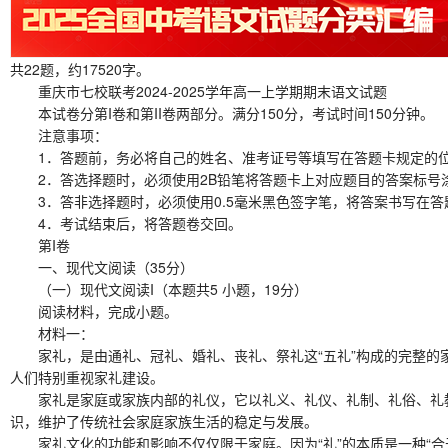
共22题，约17520字。
重庆市七校联考2024-2025学年高一上学期期末语文试题
本试卷分第I卷和第II卷两部分。满分150分，考试时间150分钟。
注意事项：
1．答题前，务必将自己的姓名、准考证号等填写在答题卡规定的
2．答选择题时，必须使用2B铅笔将答题卡上对应题目的答案标号
3．答非选择题时，必须使用0.5毫米黑色签字笔，将答案书写在答
4．考试结束后，将答题卷交回。
第I卷
一、现代文阅读（35分）
（一）现代文阅读I（本题共5 小题，19分）
阅读材料，完成小题。
材料一：
家礼，是由通礼、冠礼、婚礼、丧礼、祭礼这“五礼”构成的完整的家
人们特别重视家礼建设。
家礼是家庭或家族内部的礼仪，它以礼义、礼仪、礼制、礼俗、礼教
识，维护了传统社会家庭家族生活的稳定与发展。
家礼文化的功能和影响不仅仅限于家庭。因为“礼”的本质是一种“合