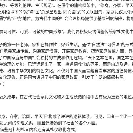
秩序、等级的伦理、生活规范”。在儒学的建构框架中，“修身，齐家，平
明语境下的“家”与“国”总是呈现出“同心圆”式的关联图景，家庭礼仪
学的“正统”地位，为古代中国的社会治理格局提供了基层制度保障，构成
展现可信、可爱、可敬的中国形象”。我们要积极吸纳借鉴传统家礼文化
第一任老师。家礼在操作性上贴近生活，通过“自然法”“习惯法”的形
而家礼在承袭家族传统、沟通家庭情感、开展家庭教育、塑造家庭价值方面，
国家庭与中国社会独特的生成和作用逻辑。“天下之本在国，国之本在
会治理的功能，已远远超出了一家一姓道德教化的范围，而是由近及远，
、培育中华文明的特色文化，不仅对中国人而言蕴含着丰富的道德价值
文化现象，正是因为讲好了中国的家庭故事，引发了广泛的情感共鸣。
》）
入成年。在古代社会家礼文化和人生成长诸阶段中占有极为重要的地位
修身，齐家，治国，平天下”构成了递进的逻辑体系，可见，四者一个比一
员之间的伦理关系，而且还渗透到了社会的各个方面。
借鉴冠礼的礼义内容还有其礼仪教化方式。