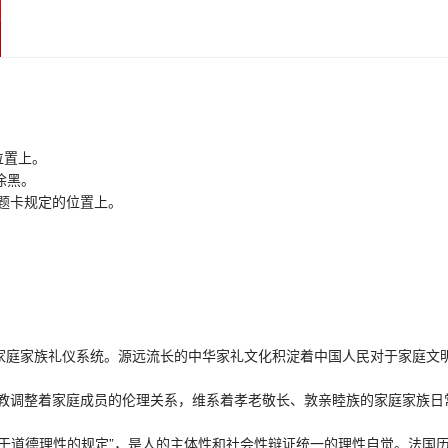
位置上。
涂黑。
题卡规定的位置上。
庭家族礼仪系统。源远流长的中华家礼文化积淀着中国人民对于家庭文
调整着家庭成员的伦理关系，维系着孝老敬长、敦亲睦族的家庭家族日
于道德理性的规定”，是人的主体性和社会性辩证统一的理性自觉。法国历