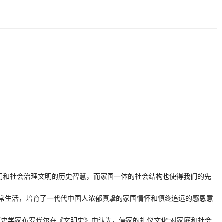
明和社会治理文明的历史智慧，而家国一体的社会结构也使得我们的先
常生活，培育了一代代中国人浓郁真挚的家国情怀和慎终追远的感恩意
史学家布罗代尔在《文明史》中认为，儒家的礼仪文化“对家庭和社会