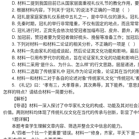
D. 材料二提到我国目前已从国家层面重视礼仪礼节的教化作用，要
2. 根据材料内容，下列关于“冠礼”的说法不正确的一项是（ ）
A. 冠礼是家庭家族礼仪系统中五礼之一，是中华礼仪的源头。冠礼
B. 先秦时期，冠礼的举行非常隆重，不仅有固定的地点，而且常常
C. 冠礼进行时，正宾先会依次给受冠者加缁布冠、皮弁、爵弁，再
D. 加冠前，赞冠者要为受冠者做好梳头、挽髻等准备工作；加冠后
3. 下列对材料一和材料二论证的相关分析，不正确的一项是（ ）
A. 材料一先由家礼的组成谈起，然后论证其文化功能和影响，最后
B. 材料一引用布罗代尔的观点，旨在论证家礼文化的功能和影响已
C. 材料二采用“是什么、为什么、怎么样”的行文思路，层层递进，
D. 材料二选取了传统家礼中 冠礼作为论证对象，论证其在当代的
4. 材料一和材料二对于各自的论述对象“传统家礼文化”“传统冠礼
5. 《礼记》曰：“孝有三，大孝尊亲，其次弗辱，其下能养。”意
怎样的特点？请结合材料一简要分析。
【解析】
【导语】材料一深入探讨了中华家礼文化的构成、功能及其对社会治
价值。两则材料均体现了传统礼仪文化在当代的传承与创新，彰显了中
1题详解】
本题考查学生理解文章内容、筛选并整合文中信息的能力。
A.“四者一个比一个更重要”错误。材料一“‘修身，齐家，平天下’是