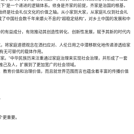
天下”是一个递进的逻辑体系。修身是齐家的前提，齐家是治国的根基，
文化始终是社会礼仪文化的价值之轴。从小家到大家，从家庭礼仪到社会礼
了中国社会数千年来爝火不息的“超稳定结构”，对乡土中国的发展和中
中的有益成分，有效推动其创造性转化、创新性发展，赋予其新的时代内
式，将家庭道德观念在洒扫应对、人伦日用之中潜移默化地传递渗透给家
具有无可替代的载体作用。
家。”中华民族历来注重通过家庭治理来实现社会治理，并形成了一套
推己及人，扩展到了更加宽广的社会领域。
、教育价值和治理价值，而且就世界范围而言也蕴含着丰富的传播价值
。
个更重要。