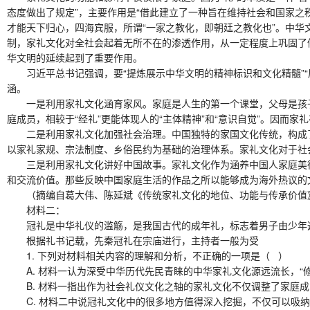
态度做出了规定”，主要作用是“借此建立了一种旨在维持社会和国家之
才能天下归心，四海宾服，所谓“一家之教化，即朝廷之教化也”。中华文
制，家礼文化对全社会起着无所不在的渗透作用，从一定程度上巩固了儒
华文明的延续起到了重要作用。
习近平总书记强调，要“提炼展示中华文明的精神标识和文化精髓”“
涵。
一是利用家礼文化涵育家风。家庭是人生的第一个课堂，父母是孩子的
庭成员，相较于“经礼”更能体现人的“主体精神”和“意识自觉”。因
二是利用家礼文化加强社会治理。中国独特的家国文化传统，构成了中
以家礼家规、宗法制度、乡俗民约为基础的治理体系。家礼文化对于社
三是利用家礼文化讲好中国故事。家礼文化作为涵养中国人家庭美德
和交流价值。那些反映中国家庭生活的作品之所以能够成为海外热议的
（摘编自葛大伟、陈延斌《传统家礼文化的地位、功能与传承价值
材料二：
冠礼是中华礼仪的滥觞，是我国古代的成年礼，标志着男子由少年迈
根据礼书记载，先秦冠礼在宗庙进行，主持者一般为受
1. 下列对材料相关内容的理解和分析，不正确的一项是（ ）
A. 材料一认为深受中华历代先民青睐的中华家礼文化源远流长，“
B. 材料一指出作为社会礼仪文化之轴的家礼文化不仅调整了家庭成
C. 材料二中说冠礼文化中的很多地方值得深入挖掘，不仅可以吸纳