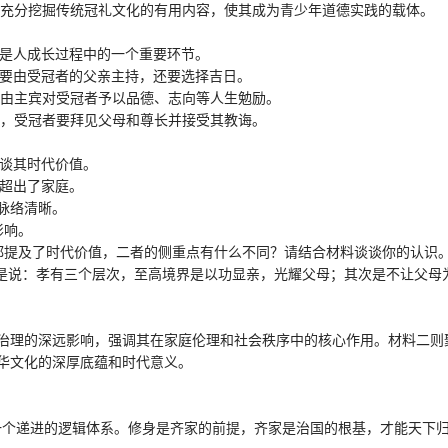
充分挖掘传统冠礼文化的有用内容，使其成为青少年道德实践的载体。
是人成长过程中的一个重要环节。
要由受冠者的父亲主持，还要选择吉日。
由主宾对受冠者予以品德、志向等人生勉励。
，受冠者要拜见父母和尊长并接受其教诲。
谈其时代价值。
超出了家庭。
脉络清晰。
影响。
”都提及了时代价值，二者的侧重点有什么不同？请结合材料谈谈你的认识
思是说：孝有三个层次，至高境界是以功显亲，光耀父母；其次是不让父母
理的深远影响，强调其在家庭伦理和社会秩序中的核心作用。材料二则
华文化的深厚底蕴和时代意义。
一个递进的逻辑体系。修身是齐家的前提，齐家是治国的根基，才能天下归心