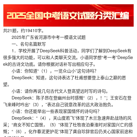
共21题，约19410字。
2025年广东省河源市中考一模语文试题
一、名句名篇默写
1．学校开展了DeepSeek科普活动，同学们了解到DeepSeek有
很多强大的功能，可以和人类聊天交流。小语同学想“考一考”DeepSe
ek的古诗文功底。请你根据对话补写出相应句子。
小语：你知道“（1），一览众山小”这句诗吗？
DeepSeek：知道，这句诗表达了杜甫想要登上泰山之巅的愿
望。
小语：请你再说几句古代文人登高望远时写的诗句。
DeepSeek：陈子昂在登幽州台时感慨“（2），！”；王安石在登
飞来峰时吟出“（3），”表达自己锐意改革的远大政治抱负。
小语：你还能举出一些表现家国情怀的诗句吗？
DeepSeek：“（4），关山度若飞”体现了木兰急速奔赴战场的风
采；“商女不知亡国恨，（5）”体现了杜牧夜泊秦淮时对家国兴亡的感
慨；“（6），化作春泥更护花”体现了龚自珍辞官后仍关心国家前途和