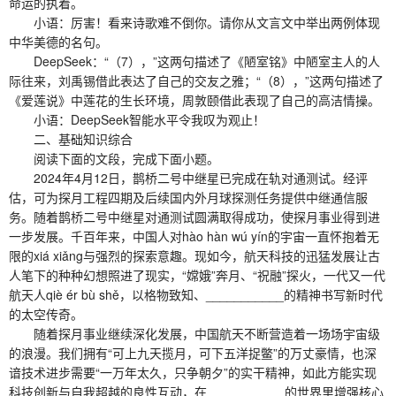
命运的执着。
小语：厉害！看来诗歌难不倒你。请你从文言文中举出两例体现
中华美德的名句。
DeepSeek：“（7），”这两句描述了《陋室铭》中陋室主人的人
际往来，刘禹锡借此表达了自己的交友之雅；“（8），”这两句描述了
《爱莲说》中莲花的生长环境，周敦颐借此表现了自己的高洁情操。
小语：DeepSeek智能水平令我叹为观止！
二、基础知识综合
阅读下面的文段，完成下面小题。
2024年4月12日，鹊桥二号中继星已完成在轨对通测试。经评
估，可为探月工程四期及后续国内外月球探测任务提供中继通信服
务。随着鹊桥二号中继星对通测试圆满取得成功，使探月事业得到进
一步发展。千百年来，中国人对hào hàn wú yín的宇宙一直怀抱着无
限的xiá xiǎng与强烈的探索意趣。现如今，航天科技的迅猛发展让古
人笔下的种种幻想照进了现实，“嫦娥”奔月、“祝融”探火，一代又一代
航天人qiè ér bù shě，以格物致知、___________的精神书写新时代
的太空传奇。
随着探月事业继续深化发展，中国航天不断营造着一场场宇宙级
的浪漫。我们拥有“可上九天揽月，可下五洋捉鳖”的万丈豪情，也深
谙技术进步需要“一万年太久，只争朝夕”的实干精神，如此方能实现
科技创新与自我超越的良性互动，在___________的世界里增强核心