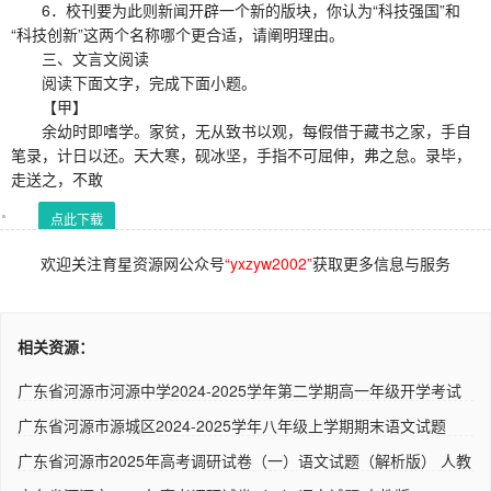
6．校刊要为此则新闻开辟一个新的版块，你认为“科技强国”和
“科技创新”这两个名称哪个更合适，请阐明理由。
三、文言文阅读
阅读下面文字，完成下面小题。
【甲】
余幼时即嗜学。家贫，无从致书以观，每假借于藏书之家，手自
笔录，计日以还。天大寒，砚冰坚，手指不可屈伸，弗之怠。录毕，
走送之，不敢
点此下载
欢迎关注育星资源网公众号
“yxzyw2002”
获取更多信息与服务
相关资源：
广东省河源市河源中学2024-2025学年第二学期高一年级开学考试
语文..
广东省河源市源城区2024-2025学年八年级上学期期末语文试题
（解析..
广东省河源市2025年高考调研试卷（一）语文试题（解析版） 人教
版..