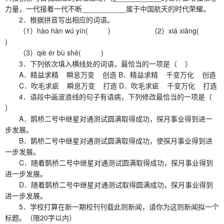
力量，一代接着一代不断___________属于中国航天的时代荣耀。
2．根据拼音写出相应的词语。
（1）hào hàn wú yín( ) （2）xiá xiǎng(
)
（3）qiè ér bù shě( )
3．下列依次填入横线处的词语，最恰当的一项是（ ）
A．精益求精 瞬息万变 创造 B．精益求精 千变万化 创造
C．吹毛求疵 瞬息万变 打造 D．吹毛求疵 千变万化 打造
4．语段中画波浪线的句子有语病，下列修改最恰当的一项是（
）
A．鹊桥二号中继星对通测试圆满取得成功，探月事业得到进一
步发展。
B．鹊桥二号中继星对通测试圆满取得成功，使探月事业得到进
一步发展。
C．随着鹊桥二号中继星对通测试圆满取得成功，探月事业得到
进一步发展。
D．随着鹊桥二号中继星对通测试取得圆满成功，探月事业得到
进一步发展。
5．学校打算在新一期校刊刊载此则新闻，请你为这则新闻拟一个
标题。（限20字以内）