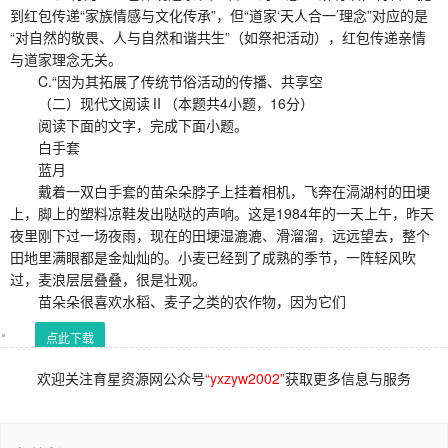
到红包传递“家族情感与文化传承”，但“道家‘天人合一’理念”对应的是
“对自然的敬畏、人与自然和谐共生”（如祭祀活动），红包传递亲情
与道家理念无关。
C.“因为其拓展了传统节俗活动的传播、共享空
（二）现代文阅读Ⅱ（本题共4小题，16分）
阅读下面的文字，完成下面小题。
白手套
蓝月
戴着一双白手套的苗朵朵脖子上挂着相机，飞奔在滆湖村的田埂
上，脚上的塑料凉鞋发出哒哒的声响。这是1984年的一天上午，昨天
夜里刚下过一场夜雨，现在的田埂湿漉漉、滑溜溜，远远望去，整个
田地里满眼都是金灿灿的。小麦已经到了成熟的季节，一阵轻风吹
过，麦浪层层叠叠，很是壮观。
苗朵朵很喜欢水稻、麦子之类的农作物，因为它们
点此下载
欢迎关注育星资源网公众号
“yxzyw2002”
获取更多信息与服务