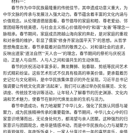
材料一：
春节作为中华民族最隆重的传统佳节，其申遗成功意义重大，为
中华文脉的传承与发展注入强大动力。春节蕴含着丰富的文化内涵与
价值观念。从伦理道德层面看，春节倡导的家庭和睦、尊老爱幼、邻
里团结等传统美德，与社会主义核心价值观中的“和谐”“友善”等理念一
脉相承。春节期间，家庭成员跨越山海向家的奔赴，是对家庭的重视
和对亲情的维护，彰显了儒家“修身齐家治国平天下”的思想。从哲学
思想角度出发，春节承载着对自然的敬畏之心、对和谐社会的追求，
反映出道家“道法自然”“天人合一”的理念，春节期间的祭祀与庆祝活
动，正是人与自然、人与人之间和谐共生的生动体现。
春节的庆祝活动丰富多彩，舞龙舞狮、贴春联、剪纸等民间艺术
形式精彩纷呈。这些艺术形式不仅具有极高的审美价值，更承载着历
史记忆与文化密码，是中华民族集体意识的外在呈现。习近平总书记
强调要让传统文化资源“活起来”。我们可以通过举办民俗展览、文化
讲座、传统技艺培训等活动，让年轻人了解春节的历史渊源、文化内
涵和艺术魅力，使春节在新时代焕发出新的生机与活力。
春节申遗成功，有力地凝聚了中华儿女，强化了民族认同感与凝
聚力，成为民族精神传承的重要载体。春节期间，中华儿女心中的归
家意识喷薄而出，无论身处何方，都渴望与亲人团聚。这种强烈的归
家意识与团圆观念，绝非是情感冲动，而是中华民族向心力与凝聚力
的直观体现。年夜饭饭桌上，一家人分享过去一年的喜怒哀乐，亲情