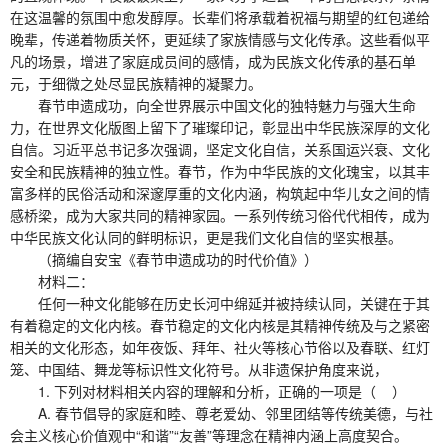
在这温馨的氛围中愈发醇厚。长辈们将承载着祝福与期望的红包递给
晚辈，传递着物质关怀，更延续了家族情感与文化传承。这些看似平
凡的场景，增进了家庭成员间的感情，成为民族文化传承的基石单
元，于细微之处尽显民族精神的凝聚力。
春节申遗成功，向全世界展示中国文化的独特魅力与强大生命
力，在世界文化版图上留下了璀璨印记，彰显出中华民族深厚的文化
自信。习近平总书记多次强调，坚定文化自信，关系国运兴衰、文化
安全和民族精神的独立性。春节，作为中华民族的文化瑰宝，以其丰
富多样的民俗活动和深邃厚重的文化内涵，构筑起中华儿女之间的情
感桥梁，成为大家共同的精神家园。一系列传统习俗代代相传，成为
中华民族文化认同的鲜明标识，更是我们文化自信的坚实根基。
（摘编自安宝《春节申遗成功的时代价值》）
材料二：
任何一种文化能够在历史长河中绵延并被持续认同，关键在于其
有着稳定的文化内核。春节稳定的文化内核是其精神传统及与之紧密
相关的文化形态，如年夜饭、拜年、社火等核心节俗以及春联、红灯
笼、中国结、舞龙等标识性文化符号。从非遗保护角度来说，
1. 下列对材料相关内容的理解和分析，正确的一项是（ ）
A. 春节倡导的家庭和睦、尊老爱幼、邻里团结等传统美德，与社
会主义核心价值观中“和谐”“友善”等理念在精神内涵上高度契合。