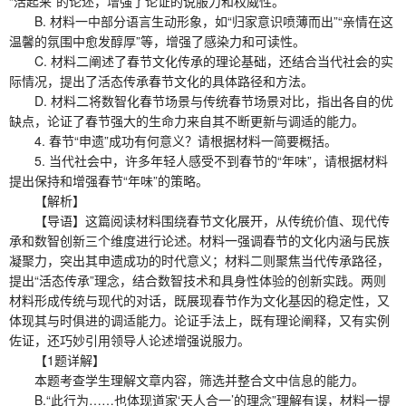
“活起来”的论述，增强了论证的说服力和权威性。
B. 材料一中部分语言生动形象，如“归家意识喷薄而出”“亲情在这
温馨的氛围中愈发醇厚”等，增强了感染力和可读性。
C. 材料二阐述了春节文化传承的理论基础，还结合当代社会的实
际情况，提出了活态传承春节文化的具体路径和方法。
D. 材料二将数智化春节场景与传统春节场景对比，指出各自的优
缺点，论证了春节强大的生命力来自其不断更新与调适的能力。
4. 春节“申遗”成功有何意义？请根据材料一简要概括。
5. 当代社会中，许多年轻人感受不到春节的“年味”，请根据材料
提出保持和增强春节“年味”的策略。
【解析】
【导语】这篇阅读材料围绕春节文化展开，从传统价值、现代传
承和数智创新三个维度进行论述。材料一强调春节的文化内涵与民族
凝聚力，突出其申遗成功的时代意义；材料二则聚焦当代传承路径，
提出“活态传承”理念，结合数智技术和具身性体验的创新实践。两则
材料形成传统与现代的对话，既展现春节作为文化基因的稳定性，又
体现其与时俱进的调适能力。论证手法上，既有理论阐释，又有实例
佐证，还巧妙引用领导人论述增强说服力。
【1题详解】
本题考查学生理解文章内容，筛选并整合文中信息的能力。
B.“此行为……也体现道家‘天人合一’的理念”理解有误，材料一提