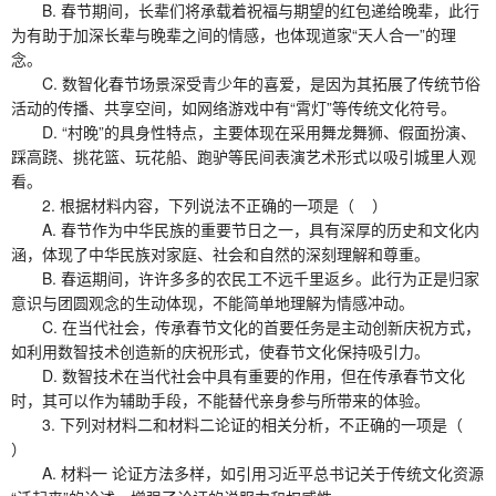
B. 春节期间，长辈们将承载着祝福与期望的红包递给晚辈，此行
为有助于加深长辈与晚辈之间的情感，也体现道家“天人合一”的理
念。
C. 数智化春节场景深受青少年的喜爱，是因为其拓展了传统节俗
活动的传播、共享空间，如网络游戏中有“霄灯”等传统文化符号。
D. “村晚”的具身性特点，主要体现在采用舞龙舞狮、假面扮演、
踩高跷、挑花篮、玩花船、跑驴等民间表演艺术形式以吸引城里人观
看。
2. 根据材料内容，下列说法不正确的一项是（ ）
A. 春节作为中华民族的重要节日之一，具有深厚的历史和文化内
涵，体现了中华民族对家庭、社会和自然的深刻理解和尊重。
B. 春运期间，许许多多的农民工不远千里返乡。此行为正是归家
意识与团圆观念的生动体现，不能简单地理解为情感冲动。
C. 在当代社会，传承春节文化的首要任务是主动创新庆祝方式，
如利用数智技术创造新的庆祝形式，使春节文化保持吸引力。
D. 数智技术在当代社会中具有重要的作用，但在传承春节文化
时，其可以作为辅助手段，不能替代亲身参与所带来的体验。
3. 下列对材料二和材料二论证的相关分析，不正确的一项是（
）
A. 材料一 论证方法多样，如引用习近平总书记关于传统文化资源