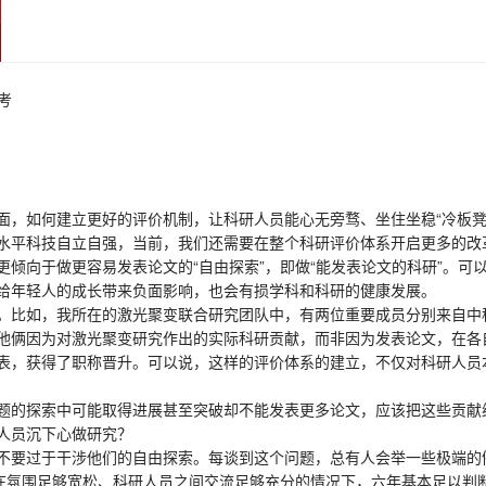
考
，如何建立更好的评价机制，让科研人员能心无旁骛、坐住坐稳“冷板凳
平科技自立自强，当前，我们还需要在整个科研评价体系开启更多的改
向于做更容易发表论文的“自由探索”，即做“能发表论文的科研”。可
给年轻人的成长带来负面影响，也会有损学科和科研的健康发展。
比如，我所在的激光聚变联合研究团队中，有两位重要成员分别来自中科
他俩因为对激光聚变研究作出的实际科研贡献，而非因为发表论文，在各
表，获得了职称晋升。可以说，这样的评价体系的建立，不仅对科研人员
的探索中可能取得进展甚至突破却不能发表更多论文，应该把这些贡献
人员沉下心做研究？
过于干涉他们的自由探索。每谈到这个问题，总有人会举一些极端的例子
，在氛围足够宽松、科研人员之间交流足够充分的情况下，六年基本足以判