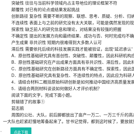
突破性 往往与当前科学领域内占主导地位的理论框架不符
颠覆性 对已有的论点或结果发起挑战
创新路径 复杂性 需要不断的观察、联想、思考、质疑、分析、归
不连续性 表面上与之前的研究没有太大关联，可能是偶然发现的现
探索性 缺乏前人的研究信息和理论，对结果没有较强的把握
不确定性 提出的发展方向和最终结果、成功与否、何时完成均不确
产生成果 非共识性 短期内很难得到大多数人认可
滞后性 需要依托后续的科技发展实践才能被验证，出现“延迟承认”
A．原创性基础研究具有首创性、突破性、颠覆性，因此科研机构应
B．原创性基础研究在产出成果方面具有非共识性、滞后性，因此科
C．原创性基础研究在创新路径方面具有不确定性、探索性，因此国家
D．原创性基础研究具有复杂性、不连续性的特点，因此应为科研人
4．请结合材料二概括原始科研创新是如何推动中国经济高质量发
5．请结合两则材料谈谈如何做好人才评价机制？
阅读下面的文字，完成下面小题。
剪辑错了的故事①
茹志鹃
周围的公社、大队，前后脚都放出了亩产一万二、一万三千斤的高产
一大队也赶紧赶慢地筹备起来了。甘书记觉得，都到这时候了，要放就要
点此下载