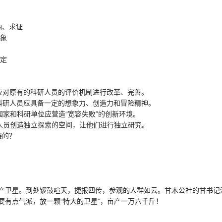
纳、求证
象
定
对原有的科研人员的评价机制进行改革、完善。
研人员应具备一定的想象力、创造力和冒险精神。
和科研单位应营造“宽容失败”的创新环境。
员创造独立探索的空间，让他们进行独立研究。
展的？
卫星。到处锣鼓喧天，捷报四传，参观的人群如云。甘木公社的甘书记
有点气派，放一颗“特大的卫星”，亩产一万六千斤！