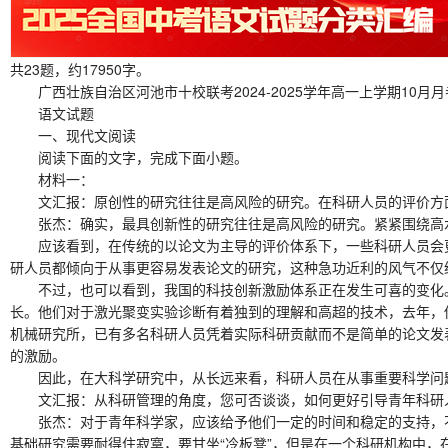
共23题，约17950字。
广西壮族自治区河池市十校联考2024-2025学年高一上学期10月月
语文试题
一、现代文阅读
阅读下面的文字，完成下面小题。
材料一：
文汇报：原创性的研究往往是高风险的研究。在科研人员的评价方面
张杰：确实，最具创新性的研究往往是高风险的研究。紧紧围绕高水
应该看到，在传统的以论文为主导的评价体系下，一些科研人员会更倾
研人员都倾向于从事更容易发表论文的研究，这种急功近利的风气不仅
不过，也可以看到，我国的科技创新激励体系正在发生可喜的变化。
长。他们对于激光聚变实验诊断有着独到的理解和高超的技术，去年，
机械研究所，已有多名科研人员凭着实际科研贡献而不是简单的论文发
的激励。
因此，在大科学研究中，从长远来看，科研人员在从事重要科学问题
文汇报：从科研管理的角度，您可否谈谈，如何更好引导青年科研
张杰：对于青年科学家，应该给予他们一定的时间和稳定的支持，不要
基础研究需要耐得住寂寞，要甘坐“冷板凳”，但是在一个科研机构中