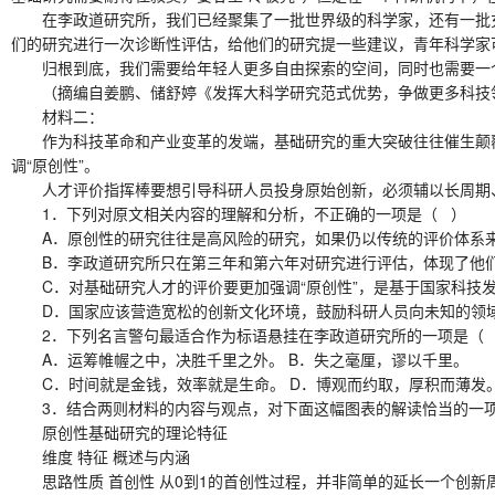
在李政道研究所，我们已经聚集了一批世界级的科学家，还有一批充满
们的研究进行一次诊断性评估，给他们的研究提一些建议，青年科学家
归根到底，我们需要给年轻人更多自由探索的空间，同时也需要一
（摘编自姜鹏、储舒婷《发挥大科学研究范式优势，争做更多科技
材料二：
作为科技革命和产业变革的发端，基础研究的重大突破往往催生颠覆
调“原创性”。
人才评价指挥棒要想引导科研人员投身原始创新，必须辅以长周期、
1．下列对原文相关内容的理解和分析，不正确的一项是（ ）
A．原创性的研究往往是高风险的研究，如果仍以传统的评价体系来
B．李政道研究所只在第三年和第六年对研究进行评估，体现了他们
C．对基础研究人才的评价要更加强调“原创性”，是基于国家科技发
D．国家应该营造宽松的创新文化环境，鼓励科研人员向未知的领域
2．下列名言警句最适合作为标语悬挂在李政道研究所的一项是（
A．运筹帷幄之中，决胜千里之外。 B．失之毫厘，谬以千里。
C．时间就是金钱，效率就是生命。 D．博观而约取，厚积而薄发
3．结合两则材料的内容与观点，对下面这幅图表的解读恰当的一项
原创性基础研究的理论特征
维度 特征 概述与内涵
思路性质 首创性 从0到1的首创性过程，并非简单的延长一个创新