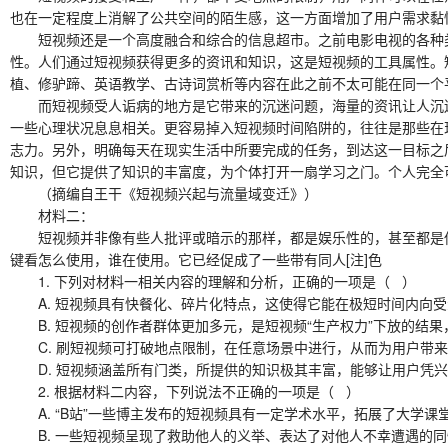
也在一定程度上消解了公共空间的陌生感，这一方面增加了用户需求黏
短视频还是一个高度融合和综合的信息超市。之前电影电视的各种类
性。人们通过短视频获得更多的资讯和知识，这是短视频的工具属性。
植、修驴蹄、英语教学、古诗词赏析等内容在此之前不太可能在同一个
而短视频受人诟病的地方是它带来的沉迷问题，海量的资讯让人沉迷
一些心理状况息息相关。更容易掉入短视频时间陷阱的，往往是那些在
志力。另外，明确每天在现实生活中所要完成的任务，到达这一目标之
知识，但它提供了知识的丰富度，为个体打开一扇学习之门。个人完全
（摘编自王干《短视频兴起与流量域变迁》）
材料二：
短视频并非像有些人批评或暗示的那样，都是娱乐性的，甚至都是低俗
键看怎么使用，谁在使用。它已经促成了一些带有同人[注]色
1. 下列对材料一相关内容的理解和分析，正确的一项是（ ）
A. 短视频具有快餐化、碎片化特点，这使得它能在极短时间内向受
B. 短视频的创作者群体更加多元，是短视频“生产权力”下放的结果
C. 刷短视频可打破地点限制，在任意场景中进行，从而为用户带来
D. 短视频涵盖所有门类，所提供的知识极其丰富，能够让用户凭兴
2. 根据材料二内容，下列说法不正确的一项是（ ）
A. “B站”一些博主发布的短视频具有一定学术水平，拓展了大学课堂
B. 一些短视频呈现了救助他人的义举、表达了对他人不幸遭遇的同