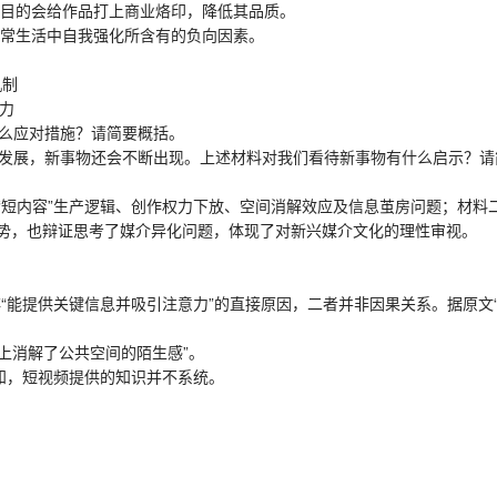
目的会给作品打上商业烙印，降低其品质。
常生活中自我强化所含有的负向因素。
机制
潜力
么应对措施？请简要概括。
发展，新事物还会不断出现。上述材料对我们看待新事物有什么启示？请
内容”生产逻辑、创作权力下放、空间消解效应及信息茧房问题；材料
势，也辩证思考了媒介异化问题，体现了对新兴媒介文化的理性审视。
“能提供关键信息并吸引注意力”的直接原因，二者并非因果关系。据原文“
上消解了公共空间的陌生感”。
可知，短视频提供的知识并不系统。