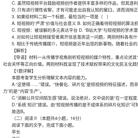
C. 虽然短视频平台鼓励视频创作者提供丰富多样的作品，但其逐利
D. 只有进行理性省察，才有可能走出自我认知的窠臼，进而消除正
3. 如果给材料二拟一个标题，最恰当的一项是（ ）
A. 短视频的“严肃”价值与社会意义 B. 如何正确看待短视频的算法
C. 短视频：被误解的多元表达平台 D. “B站大学”与短视频的学术
4. 对如何让短视频接受者离开信息茧房这一问题，两则材料各有什
5. 相比于传统传播媒介，短视频是近年出现的新事物。随着社会的
【解析】
【导语】材料一从传播学视角剖析短视频的媒介特性，重点论述其“短
社会关怀等正向价值。两则材料既呈现了技术赋权带来的文化民主化趋
【1题详解】
本题考查学生分析理解文本内容的能力。
A.“这使得……”错误。“快餐化、碎片化”是短视频的特征描述，而非
力”的是“‘内容’生产”。
C.“消解公共空间陌生感”错误。说法绝对，文中说的是“在一定程度
D.“系统 知识”错误。由“短视频传播的是不成体系的碎片化知识”
故选B。
（二）阅读Ⅱ（本题共4小题，16分）
阅读下面的文字，完成下面小题。
亭长