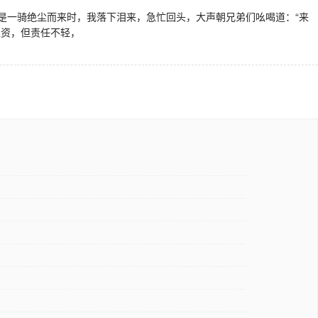
一骑绝尘而来时，我落下泪来，急忙回头，大声朝兄弟们吆喝道：“来
工资，但责任不轻，