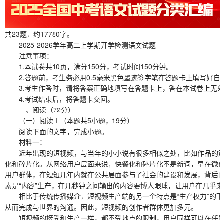
共23题，约17780字。
2025-2026学年高二上学期开学检测语文试题
注意事项：
1.本试卷共10页，满分150分，考试时间150分钟。
2.答题前，考生务必用0.5毫米黑色墨迹签字笔在答题卡上填写好自
3.考生作答时，请将答案正确地填写在答题卡上，答在本试卷上无
4.考试结束后，将答题卡交回。
一、阅读（72分）
（一）阅读Ⅰ（本题共5小题，19分）
阅读下面的文字，完成小题。
材料一：
近年出现的短视频，与当年的小小说有很多相似之处，比如作品的篇
化和碎片化。从网络用户层面来说，快餐化和碎片化不是新词，早在微
用户群体，在短短几年内就在公共层面参与了社会的建设和发展，背后的
素是“内容”生产，在几秒钟之间输出的内容要博人眼球，让用户在几乎
相比于传统传播媒介，短视频生产端的另一个特点是“生产权力”的下
从而完成与世界的沟通。因此，短视频的创作者群体更加多元。
短视频的接受和生产一样，都不受地点的限制，用户同样可以在任意场