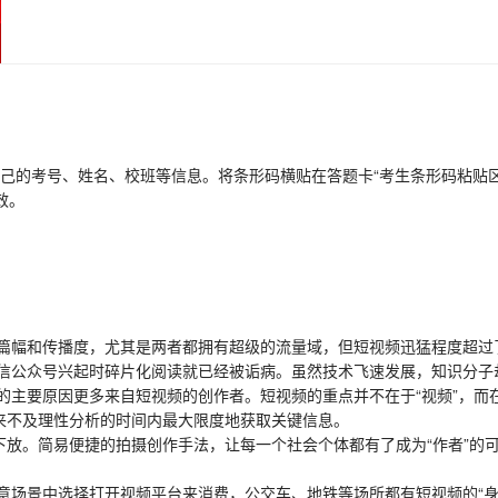
己的考号、姓名、校班等信息。将条形码横贴在答题卡“考生条形码粘贴区
效。
幅和传播度，尤其是两者都拥有超级的流量域，但短视频迅猛程度超过
信公众号兴起时碎片化阅读就已经被诟病。虽然技术飞速发展，知识分子
主要原因更多来自短视频的创作者。短视频的重点并不在于“视频”，而在
来不及理性分析的时间内最大限度地获取关键信息。
放。简易便捷的拍摄创作手法，让每一个社会个体都有了成为“作者”的
景中选择打开视频平台来消费，公交车、地铁等场所都有短视频的“身