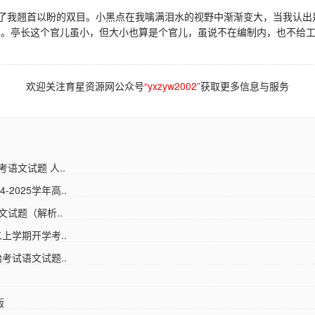
我翘首以盼的双目。小黑点在我噙满泪水的视野中渐渐变大，当我认出是
息。亭长这个官儿虽小，但大小也算是个官儿，虽说不在编制内，也不给
欢迎关注育星资源网公众号
“yxzyw2002”
获取更多信息与服务
考语文试题 人..
025学年高..
文试题（解析..
上学期开学考..
考试语文试题..
版