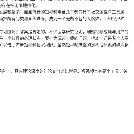
的存在被无限地强化。
发展和繁荣。而且流行的短视频平台几乎都兼具了社交属性与工具属
频把所有门类都涵盖进来，成为一个无所不包的大熔炉，比如农户种
有可能吗？答案是肯定的。不少医学研究证明，刷短视频成瘾与用户的
是一个共性的心理状态。要杜绝沉迷上瘾的问题，根本上还是看个人意
可以借助海量短视频拓宽视野。虽然短视频传播的是不成体系的碎片化
平台上，具有理论深度的讨论交流比比皆是。短视频本身是个工具，关