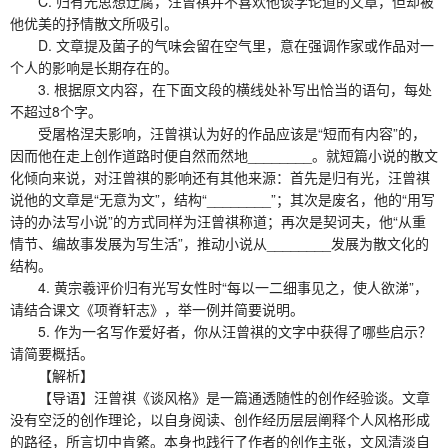
C. 归有光思想迂腐，汪曾祺并不喜欢他谈学论道的文章，但却被
他优美的抒情散文所吸引。
D. 文章提及菌子的气味会留在空气里，意在强调作家或作品对一
个人的影响是长期存在的。
3. 根据原文内容，在下面文段的横线处补写出恰当的语句，每处
不超过8个字。
受屠格涅夫影响，汪曾祺认为好的作品应该是“短而有内容”的，
因而他在走上创作道路时便自然而然地________。就短篇小说的散文
化倾向来说，对汪曾祺的影响还有其他来源：首先是归有光，汪曾祺
说他的文章是“无意为文”，结构“________”；其次是废名，他的“用写
诗的办法写小说”的方式同样为汪曾祺称道；再次是契诃夫，他“从重
情节、编故事发展为写生活”，推动小说从________发展为散文化的
结构。
4. 黄宗羲评价归有光写女性时“每以一二细事见之，使人欲涕”，
请结合课文《项脊轩志》，举一例并简要说明。
5. 作为一名写作爱好者，你从汪曾祺的文字中获得了哪些启示？
请简要概括。
【解析】
【导语】汪曾祺《谈风格》是一篇通透随性的创作经验谈。文章
没有空泛的创作理论，以自身阅读、创作经历层层阐释个人风格形成
的路径，所言切中肯綮。本身也践行了作者的创作主张，文风清淡自