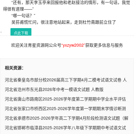
“还有，那天李玉亭来回报他和老赵接洽的情形，有一句话，我觉
得很有道理——”
“哪一句话？”
吴荪甫慌忙问，很注意地站起来，走到杜竹斋跟前立住了
点此下载
欢迎关注育星资源网公众号
“yxzyw2002”
获取更多信息与服务
相关资源：
河北省秦皇岛市部分校2026届高三下学期4月二模考试语文试卷 人
教..
河北省沧州市东光县2026年中考一模语文试题 人教版
河北省唐山市路南区2025-2026学年度第二学期期中学业水平评估
八年..
河北省张家口市桥西区2025-2026学年度第一学期期末学情诊断测
试八..
河北省承德市2025-2026学年高二下学期4月阶段检测语文试题（解
析..
河北省邯郸市临漳县2025-2026学年八年级下学期期中考试语文试
卷 ..