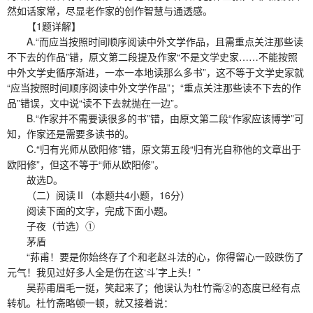
然如话家常，尽显老作家的创作智慧与通透感。
【1题详解】
A.“而应当按照时间顺序阅读中外文学作品，且需重点关注那些读
不下去的作品”错，原文第二段提及作家“不是文学史家……不能按照
中外文学史循序渐进，一本一本地读那么多书”，这不等于文学史家就
“应当按照时间顺序阅读中外文学作品”；“重点关注那些读不下去的作
品”错误，文中说“读不下去就抛在一边”。
B.“作家并不需要读很多的书”错，由原文第二段“作家应该博学”可
知，作家还是需要多读书的。
C.“归有光师从欧阳修”错，原文第五段“归有光自称他的文章出于
欧阳修”，但这不等于“师从欧阳修”。
故选D。
（二）阅读Ⅱ（本题共4小题，16分）
阅读下面的文字，完成下面小题。
子夜（节选）①
茅盾
“荪甫！要是你始终存了个和老赵斗法的心，你得留心一跤跌伤了
元气！我见过好多人全是伤在这‘斗’字上头！”
吴荪甫眉毛一挺，笑起来了；他误认为杜竹斋②的态度已经有点
转机。杜竹斋略顿一顿，就又接着说：