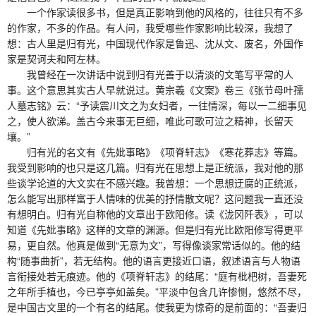
一个作家读很多书，但是真正影响到他的风格的，往往只有不多
的作家，不多的作品。有人问，我受哪些作家影响比较深，我想了
想：古人里是归有光，中国现代作家是鲁迅、沈从文、废名，外国作
家是契诃夫和阿左林。
我曾经在一次讲话中说到归有光善于以清淡的文笔写平常的人
事。这个意思其实古人早就说过。黄宗羲《文案》卷三《张节母叶孺
人墓志铭》云：“予读震川文之为女妇者，一往情深，每以一二细事见
之，使人欲涕。盖古今来事无巨细，唯此可歌可泣之精神，长留天
壤。”
归有光的名文有《先妣事略》《项脊轩志》《寒花葬志》等篇。
我受到影响的也只是这几篇。归有光在思想上是正统派，我对他的那
些谈学论道的大文实在不感兴趣。我曾想：一个思想迂腐的正统派，
怎么能写出那样富于人情味的优美的抒情散文呢？这问题我一直还没
有想明白。归有光自称他的文章出于欧阳修。读《泷冈阡表》，可以
知道《先妣事略》这样的文章的渊源。但是归有光比欧阳修写得更平
易，更自然。他真是做到“无意为文”，写得像谈家常话似的。他的结
构“随事曲折”，若无结构。他的语言更接近口语，叙述语言与人物语
言衔接处若无痕迹。他的《项脊轩志》的结尾：“庭有枇杷树，吾妻死
之年所手植也，今已亭亭如盖矣。”平淡中包含几许惨恻，悠然不尽，
是中国古文里的一个有名的结尾。使我更为惊奇的是前面的：“吾妻归