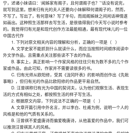
宁，述诸小妹语曰：‘闻姊家有阁子，且何谓阁子也？’”话没有说完，
就写到这里。想来归有光的夫人还要向小妹解释何谓阁子的，然而，
不写了。写出了，有何意味？写了半句，而闺阁姊妹之间闲话神情遂
如画出。这种照生活那样去写生活，是很值得我们今天写小说时参考
的。我觉得归有光是和现代创作方法最能相通，最有现代味儿的一位
中国古代作
1. 下列对原文相关内容的理解和分析，正确的一项是（ ）
A. 文学史家不能抓到什么就读什么，而应当按照时间顺序阅读中
外文学作品，且需重点关注那些读不下去的作品。
B. 事实上，真正影响一个作家风格的往往只有为数不多的几个作
家或作品，由此可知，作家并不需要读很多的书。
C. 归有光师从欧阳修，受其《泷冈阡表》的影响而创作出《先妣
事略》，但归有光的作品比欧阳修的作品更平易自然。
D. 汪曾祺称归有光为中国的契诃夫，认为他们观察生活、表现生
活的方式有相似之处，都按照生活的样子写生活。
2. 根据原文内容，下列说法不正确的一项是（ ）
A. 文章开篇引用中外名言，并以李白、杜甫为例，说明一个人的
风格是和他的气质有关系的。
B. 汪曾祺不爱盛唐诗而偏爱晚唐诗，从他喜爱的作品中，我们可
以推测汪曾祺其人的风格。