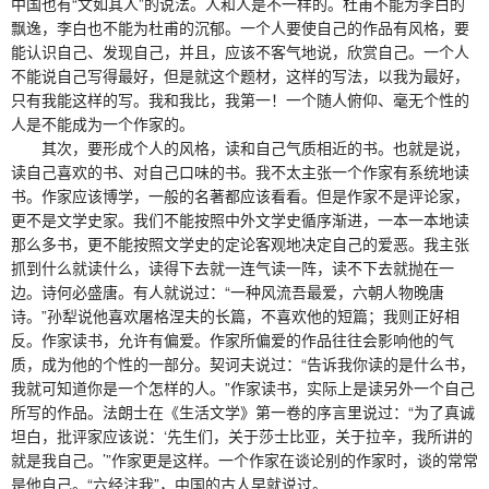
中国也有“文如其人”的说法。人和人是不一样的。杜甫不能为李白的
飘逸，李白也不能为杜甫的沉郁。一个人要使自己的作品有风格，要
能认识自己、发现自己，并且，应该不客气地说，欣赏自己。一个人
不能说自己写得最好，但是就这个题材，这样的写法，以我为最好，
只有我能这样的写。我和我比，我第一！一个随人俯仰、毫无个性的
人是不能成为一个作家的。
其次，要形成个人的风格，读和自己气质相近的书。也就是说，
读自己喜欢的书、对自己口味的书。我不太主张一个作家有系统地读
书。作家应该博学，一般的名著都应该看看。但是作家不是评论家，
更不是文学史家。我们不能按照中外文学史循序渐进，一本一本地读
那么多书，更不能按照文学史的定论客观地决定自己的爱恶。我主张
抓到什么就读什么，读得下去就一连气读一阵，读不下去就抛在一
边。诗何必盛唐。有人就说过：“一种风流吾最爱，六朝人物晚唐
诗。”孙犁说他喜欢屠格涅夫的长篇，不喜欢他的短篇；我则正好相
反。作家读书，允许有偏爱。作家所偏爱的作品往往会影响他的气
质，成为他的个性的一部分。契诃夫说过：“告诉我你读的是什么书，
我就可知道你是一个怎样的人。”作家读书，实际上是读另外一个自己
所写的作品。法朗士在《生活文学》第一卷的序言里说过：“为了真诚
坦白，批评家应该说：‘先生们，关于莎士比亚，关于拉辛，我所讲的
就是我自己。’”作家更是这样。一个作家在谈论别的作家时，谈的常常
是他自己。“六经注我”，中国的古人早就说过。