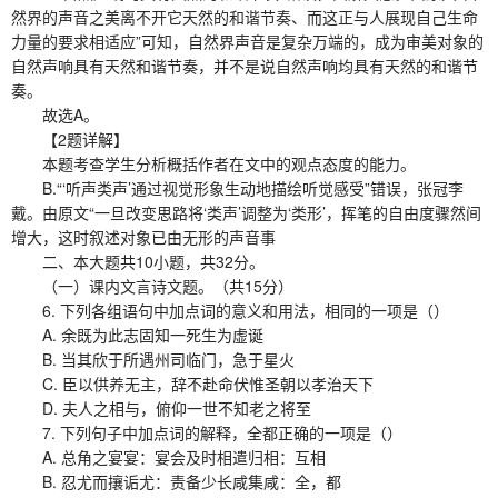
然界的声音之美离不开它天然的和谐节奏、而这正与人展现自己生命
力量的要求相适应”可知，自然界声音是复杂万端的，成为审美对象的
自然声响具有天然和谐节奏，并不是说自然声响均具有天然的和谐节
奏。
故选A。
【2题详解】
本题考查学生分析概括作者在文中的观点态度的能力。
B.“‘听声类声’通过视觉形象生动地描绘听觉感受”错误，张冠李
戴。由原文“一旦改变思路将‘类声’调整为‘类形’，挥笔的自由度骤然间
增大，这时叙述对象已由无形的声音事
二、本大题共10小题，共32分。
（一）课内文言诗文题。（共15分）
6. 下列各组语句中加点词的意义和用法，相同的一项是（）
A. 余既为此志固知一死生为虚诞
B. 当其欣于所遇州司临门，急于星火
C. 臣以供养无主，辞不赴命伏惟圣朝以孝治天下
D. 夫人之相与，俯仰一世不知老之将至
7. 下列句子中加点词的解释，全都正确的一项是（）
A. 总角之宴宴：宴会及时相遣归相：互相
B. 忍尤而攘诟尤：责备少长咸集咸：全，都