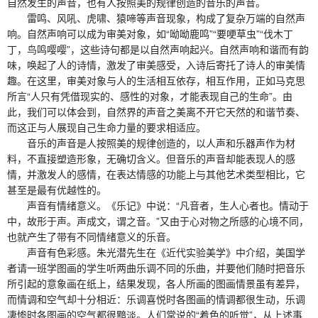
自然发生的声音，也有人按照美的规律创造的音乐的声音。
雷鸣、风吼、虎啸、猿啼等声音现象，构成了复杂万端的自然声
响。自然声响可以成为审美对象，如“呦呦鹿鸣”“要哽草虫”“伐木丁
丁，鸟鸣嘤嘤”，这些诗句都是以自然声响起兴。自然声响和谐而有韵
味，唤起了人的诗情，激发了审美感受，入诗后寄托了诗人的审美情
趣。在这里，审美对象与人的生活相互依存，相互作用，正如马克思
所言“人只有凭借现实的、感性的对象，才能表现自己的生命”。由
此，我们可以体会到，自然界的声音之美离不开它天然的和谐节奏、
而这正与人展现自己生命力量的要求相适应。
音乐的声音是人按照美的规律创造的，以人声和乐器声作为材
料，不直接塑造形象，无确切含义。但音乐的声音却能表现人的感
情，并激发人的感情，在表达情感的功能上与其他艺术类型相比，它
甚至是最有优越性的。
声音有情绪意义。《乐记》中说：“凡音者，生人心者也。情动于
中，故形于声。声成文，谓之音。”又由于心对物之所感的心境不同，
也就产生了带有不同情绪意义的乐音。
声音有色彩感。朱光潜先生在《近代实验美学》中介绍，美国学
者请一班学图画的学生听两曲乐调不同的乐曲，并要他们随时把音乐
所引起的意象画在纸上，结果发现，各人所画的图画情景虽有差异，
而情调和空气却十分相近：乐调喜悦时各图画的情调都很生动，乐调
凄惨时各图画的空气都很黯淡。人们常说的“着色的听觉”，从上述事