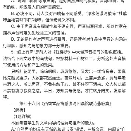
A. “呦呦”“喈喈”等象声词，是对自然声响的模拟，音韵和谐，富
有韵味，能激发人们的审美感受。
B. 心境不同，诗人会对声响有不同感受。“渌水荡漾清猿啼”“杜鹃
啼血猿哀鸣”同写猿啼，但情绪意义不同。
C. 由于声音具有模糊性和不确定性，声音描写困难，所以作家在
描摹声音时难免犯经验主义的错误。
D. 无论是作者对声音进行摹写，还是读者对作品中声音的内涵进
行理解，感知力与想象力都十分重要。
5. “纸上有声”是前人对《红楼梦》中大量声音描写的形象概括。
请结合下面文段中的画线句，根据材料一和材料二，分析这处声音描
写使用的方法和产生的效果。
只听桂花阴里，呜呜咽咽，袅袅悠悠，又发出一缕笛音来，果真
比先越发凄凉。大家都寂然而坐。夜静月明，且笛声悲怨，贾母年老
带酒之人，听此声音，不免有触于心，禁不住堕下泪来。众人彼此都
不禁有凄凉寂寞之意，半日，方知贾母伤感，才忙转身陪笑，发语解
释。
——第七十六回《凸碧堂品笛感凄清凹晶馆联诗悲寂寞》
【解析】
【1题详解】
本题考查学生对文章内容的理解与推断的能力。
A.“自然声响均具有天然的和谐节奏”错误，曲解文意。由原文“自