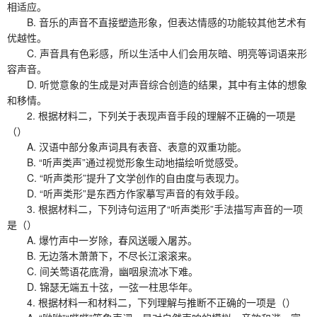
相适应。
B. 音乐的声音不直接塑造形象，但表达情感的功能较其他艺术有
优越性。
C. 声音具有色彩感，所以生活中人们会用灰暗、明亮等词语来形
容声音。
D. 听觉意象的生成是对声音综合创造的结果，其中有主体的想象
和移情。
2. 根据材料二，下列关于表现声音手段的理解不正确的一项是
（）
A. 汉语中部分象声词具有表音、表意的双重功能。
B. “听声类声”通过视觉形象生动地描绘听觉感受。
C. “听声类形”提升了文学创作的自由度与表现力。
D. “听声类形”是东西方作家摹写声音的有效手段。
3. 根据材料二，下列诗句运用了“听声类形”手法描写声音的一项
是（）
A. 爆竹声中一岁除，春风送暖入屠苏。
B. 无边落木萧萧下，不尽长江滚滚来。
C. 间关莺语花底滑，幽咽泉流冰下难。
D. 锦瑟无端五十弦，一弦一柱思华年。
4. 根据材料一和材料二，下列理解与推断不正确的一项是（）