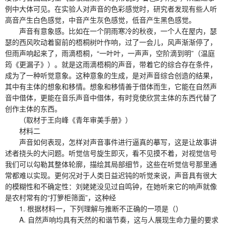
例中大体可见。在实验人对声音的色彩感觉时，研究者发现有些人听
高音产生白色感觉，中音产生灰色感觉，低音产生黑色感觉。
声音有意象感。比如在一个阴雨寒冷的秋夜，一个人在屋内，瑟
瑟的西风吹动着窗前的梧桐树叶作响，过了一会儿，风声渐渐停了，
但雨声响起来了，雨滴梧桐，“一叶叶，一声声，空阶滴到明”（温庭
筠《更漏子》）。就是这雨滴梧桐的声音，带着它的综合存在条件，
成为了一种听觉意象。这种意象的生成，是对声音综合创造的结果，
其中有主体的想象和移情。想象和移情善于借体而生，它能在自然声
音中借体，更能在音乐声音中借体，有时竞使欣赏主体的东西代替了
创作主体的东西。
（取材于王向峰《青年审美手册》）
材料二
声音如何表现，怎样对声音事件进行逼真的摹写，这是让故事讲
述者挠头的大问题。听觉信号旋生即灭，看不见摸不着，对视觉信号
我们可以勾勒其整体轮廓，描绘其局部细节，这些在听觉信号那里通
常都难以实现。更何况对于人类日益迟钝的听觉来说，声音具有很大
的模糊性和不确定性：刘姥姥没见过自鸣钟，在她听来它的响声就像
是农村常有的“打箩柜筛面”，这种经
1. 根据材料一，下列理解与推断不正确的一项是（）
A. 自然声响均具有天然的和谐节奏，这与人展现生命力量的要求