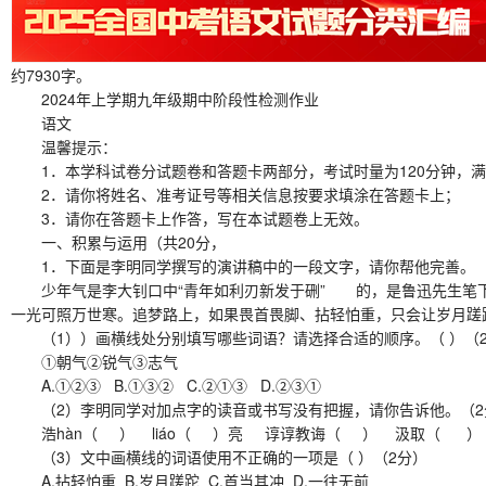
约7930字。
2024年上学期九年级期中阶段性检测作业
语文
温馨提示：
1．本学科试卷分试题卷和答题卡两部分，考试时量为120分钟，满分
2．请你将姓名、准考证号等相关信息按要求填涂在答题卡上；
3．请你在答题卡上作答，写在本试题卷上无效。
一、积累与运用（共20分，
1．下面是李明同学撰写的演讲稿中的一段文字，请你帮他完善。
少年气是李大钊口中“青年如利刃新发于硎” 的，是鲁迅先生笔下“
一光可照万世寒。追梦路上，如果畏首畏脚、拈轻怕重，只会让岁月蹉跎
（1））画横线处分别填写哪些词语？请选择合适的顺序。（ ）（
①朝气②锐气③志气
A.①②③ B.①③② C.②①③ D.②③①
（2）李明同学对加点字的读音或书写没有把握，请你告诉他。（2
浩hàn（ ） liáo（ ）亮 谆谆教诲（ ） 汲取（ ）
（3）文中画横线的词语使用不正确的一项是（ ）（2分）
A.拈轻怕重 B.岁月蹉跎 C.首当其冲 D.一往无前