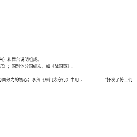
白）和舞台说明组成。
记》；国别体分国编次，如《战国策》。
着为国效力的初心；李贺《雁门太守行》中用 ， ”抒发了将士们
。