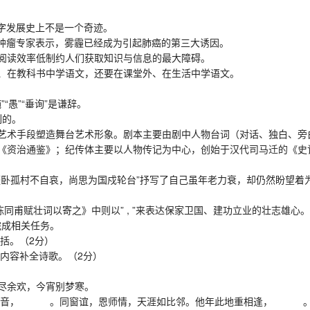
字发展史上不是一个奇迹。
肿瘤专家表示，雾霾已经成为引起肺癌的第三大诱因。
阅读效率低制约人们获取知识与信息的最大障碍。
、在教科书中学语文，还要在课堂外、在生活中学语文。
“愚”“垂询”是谦辞。
列的。
艺术手段塑造舞台艺术形象。剧本主要由剧中人物台词（对话、独白、旁
《资治通鉴》；纪传体主要以人物传记为中心，创始于汉代司马迁的《史
卧孤村不自哀，尚思为国戍轮台”抒写了自己虽年老力衰，却仍然盼望
同甫赋壮词以寄之》中则以” , ”来表达保家卫国、建功立业的壮志雄心。
完成相关任务。
括。（2分）
内容补全诗歌。（2分）
尽余欢，今宵别梦寒。
杳无音， 。同窗谊，恩师情，天涯如比邻。他年此地重相逢， 