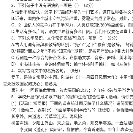
2．下列句子中没有语病的一项是（ ）（2分）
A.谁都不能否认，汉字书写最终升华为一门艺术，这在世界各种文
B.近来，国内多个城市空气污染严重，雾霾天气成了常态。对此，
C．21世纪人的竞争力在于学习力，人类获取知识80％靠阅读，而
D.生活有多么广阔，语文世界就有多么广阔。我们不仅要在课堂上
3．下列文学常识、文化常识表述有误的一项是（）（2分）
A.古人用词有谦辞和敬辞的区别，“先帝”“足下”“猥自”是敬辞，“驽钝”
B.“弱冠”“而立之年”“不惑”“知天命”“期颐”，是按照年龄由小到大排
C.戏剧是一种综合的舞台艺术，它借助文学、音乐、舞蹈、美术等
D）.史书往往按一定的体例编写：编年体按时间编排，如《左传》
4．默写古诗文中的名篇名句。（6分）
爱国，是诗文常见的主题。陆游在《十一月四日风雨大作》中用“僵
誓死报效国家的决心；诸葛亮
表》中“ , ”回顾临危受命、效命蜀国的忠心；辛弃疾《破阵子??为陈
5．学校开展“岁月如歌??我们的初中生活”综合性学习活动，请你
(1)【活动：知同报】下面的调查统计图反映了什么情况？请简要概
(2)［活动二：表期盼】下面是李明同学改写的《送别》，请据活动
长亭外，古道边，芳草碧连天。晚风拂
柳笛声残，夕阳山外山。天之涯，地之角，知交半零落。一壶浊酒
——李叔同《送别》 风轻轻，柳依依，今宵诉别离。经年此去