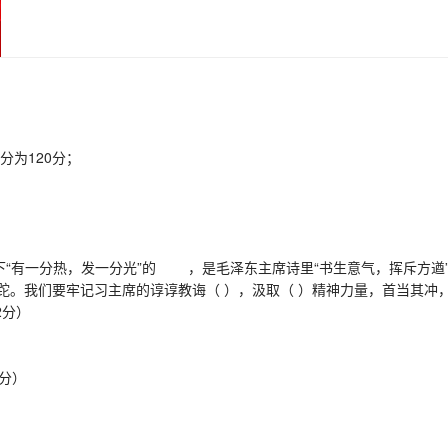
为120分；
有一分热，发一分光”的 ，是毛泽东主席诗里“书生意气，挥斥方遒”
。我们要牢记习主席的谆谆教诲（ ），汲取（ ）精神力量，首当其冲，一
2分）
分）