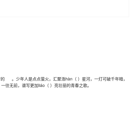
的 。少年人是点点萤火，汇聚浩hàn（ ）星河，一灯可破千年暗，
往无前，谱写更加liáo（ ）亮壮丽的青春之歌。