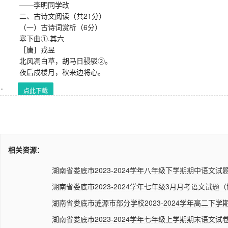
——李明同学改
二、古诗文阅读（共21分）
（一）古诗词赏析（6分）
塞下曲①.其六
［唐］戎昱
北风凋白草，胡马日骎驳②。
夜后戍楼月，秋来边将心。
点此下载
相关资源：
湖南省娄底市2023-2024学年八年级下学期期中语文试题
湖南省娄底市2023-2024学年七年级3月月考语文试题（
湖南省娄底市涟源市部分学校2023-2024学年高二下学期
湖南省娄底市2023-2024学年七年级上学期期末语文试卷