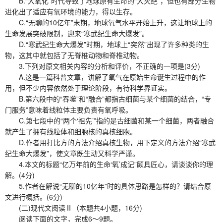
B.“大氧化”时代导致了地球原有生命的“大灭绝”，但也有部分生物
进化出了适应有氧环境的能力，得以生存。
C.“无聊的10亿年”末期，地球氧气水平开始上升，这让地球上的
生命发展突破限制，迎来“寒武纪生命大爆发”。
D.“寒武纪生命大爆发”时期，地球上“突然”出现了许多种类的生
物，这其中就包括了无脊椎动物和脊椎动物。
3.下列对原文相关内容的分析和评价，不正确的一项是(3分)
A.这是一篇科普文章，讲解了氧气在原始生命诞生过程中的作
用，但不少内容依然处于理论阶段，有待科学界证实。
B.第六段中的“吞噬”和“融合”都指古细菌与某个细菌的结合，“专
门服务”意味着线粒体主要负责有氧呼吸。
C.第七段中的“两个‘祖先’”指的是古细菌和某一个细菌，两者融合
就产生了拥有线粒体和细胞核的真核细胞。
D.作者用打比方的方法介绍真核生物，用下定义的方法介绍“寒武
纪生命大爆发”，使文章既生动又科学严谨。
4.本文的标题“亿万年前的生命‘氧’成记”颇具匠心，请谈谈你的理
解。(4分)
5.作者在解说“无聊的10亿年”时的具体思路是怎样的？请结合原
文进行概括。(6分)
(二)现代文阅读Ⅱ（本题共4小题，16分)
阅读下面的文字，完成6～9题。