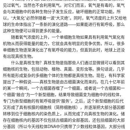
见过氧气，当然也不会利用氧气。对它们而言，氧气是有毒的，氧气
会与其细胞中的各种生物分子发生反应，破坏细胞的正常功能。所
以，“大氧化”必然伴随着一波“大灭绝”。同时，氧气浓度的上升又给地
球的生命体指出了一条新的演化道路——如果能进行有氧呼吸，那么
这种生物便可以得到更多的能量。
随着氧气浓度的上升，一个单细胞生物如果具有利用氧气氧化有
机物从而获得能量的能力，它就会具有明显的竞争优势。所以，很多
单细胞生物逐渐演化出了有氧呼吸的能力，但直到此时，地球上还没
有出现真核生物。
什么是真核生物？真核生物是指那些人们通过显微镜可以看到其
细胞核的生物，包括动物、植物、真菌、变形虫等。换句话说，几乎
所有能形成复杂的多细胞个体的生物都是真核生物。现在，有科学家
提出了一种假说——真核生物是由古细菌演化而来的。在几十亿年前
的某一个瞬间，一个古细菌吞噬了一个细菌，或者说一个古细菌和一
个细菌“融合”为一个新型细胞，结果导致细菌变为细胞中的线粒体，
专门为新型细胞的有氧呼吸提供“服务”。之后，这个新型细胞的后代
又形成了具有核膜的细胞核（简称细胞核），并逐渐把大部分基因都
转移到位于细胞核内的染色质上，从而完成了向真核生物的演化。储
存在细胞核内的基因不仅包括古细菌的全部基因，还包括细菌的大部
分基因（所以今天线粒体DNA中只携带了少数线粒体基因，大部分线