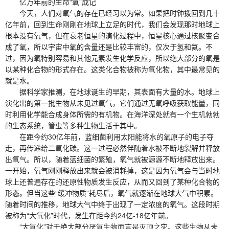
亿万年前的生命“氧”成记
今天，人们对氧气的存在已经习以为常。如果把时钟拨回到几十
亿年前，回到生命刚刚在地球上立足的时代，我们会发现那时地球上
根本没有氧气，但在衰老恒星的演化过程中，恒星核心通过核聚变合
成了氧，所以宇宙中氧的含量还是比较丰富的，仅次于氢和氦。不
过，因为氧特别容易和其他元素发生化学反应，所以绝大部分的氧是
以某种化合物的形式存在。这类化合物被称为氧化物，其中最常见的
就是水。
据科学家推测，在地球诞生的早期，其表面有大量的水。地球上
演化出的第一批生物从未见过氧气，它们通过无氧呼吸获取能量，同
时利用化学能合成身体所需的有机物。在海洋深处就有一个生机勃勃
的生态系统，管虫等多种生物生活于其中。
在距今约30亿年前，蓝细菌利用太阳能将水的氧原子的电子夺
走，再传递给二氧化碳。这一过程必然伴随着水被不断地裂解并释放
出氧气。所以，随着蓝细菌的繁殖，氧气就被源源不断地释放出来。
一开始，氧气刚刚释放出来就会被消耗掉，这是因为氧气会与当时地
球上还普遍存在的还原性物质发生反应，从而又回到了某种化合物的
形态。但当这些“缓冲物质”耗尽后，氧气就逐渐在地球大气中积累。
随着时间的推移，地球大气中终于出现了一定浓度的氧气。这段时期
被称为“大氧化”时代，发生在距今约24亿-18亿年前。
“大氧化”对于绝大部分厌氧生物而言是灭顶之灾。这些生物从未