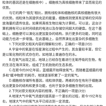
粒体的基因还是在细胞核中）。细胞核为真核细胞带来了显而易见的
优势。
与它的两个“祖先”相比，拥有线粒体和细胞核的真核细胞有很大
的优势。线粒体为其提供充足的能量，细胞核则使其有足够的空间存
放海量的遗传信息。如果将真核生物比喻为计算机，可以说，这台计
算机拥有可以长时间续航的电池以及存储空间超大的硬盘。在这个基
础上，细胞便可以演化出更加复杂的结构，执行更多的功能，同时运
动能力也进一步增强。在此基础上，自然界演化出复杂的多细胞生
1.下列对原文相关内容的理解和分析，正确的一项是(3分)
A.宇宙中的氧是在恒星演化过程中产生的，其含量较丰富，但它
是以氧化物的形式存在的，如地球上普遍存在的水。
B.在氧气出现之前，地球上已经存在着进行无氧呼吸的生物，有
的生活在海洋深处，组成了生机勃勃的生态系统。
C.在距今约30亿年前，蓝细菌开始释放氧气，而随着蓝细菌的增
多和“缓冲物质”的耗尽，地球逐渐积累了一定的氧气。
D.细胞核存储所有基因，线粒体供能，两者的存在有利于细胞演
化出更复杂的结构和更多功能，也利于复杂多细胞生物的出现。
2.下列对原文相关内容的梳理，不正确的一项是(3分)
A.地球大气中氧气浓度的提高是一个漫长的过程，距今15亿年左
右，地球大气中的氧气水平已经达到一定浓度。