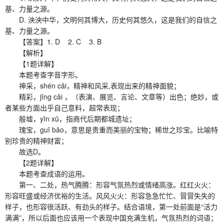
基、力量之源。
D. 泱泱中华，文明何其博大，历史何其悠久，这是我们的自信之
基、力量之源。
【答案】1. D 2. C 3. B
【解析】
【1题详解】
本题考查字音字形。
神采，shén cǎi，精神和风采,表现出来的精神面貌；
精彩，jīng cǎi ，（表演、展览、言论、文章等）出色；绝妙，或
者某些方面出乎自己意料，超常表现；
殷墟，yīn xū，指商代后期都城遗址；
瑰宝，guī bǎo，意思是贵重而美丽的宝物；稀世之珍宝。比喻特
别珍贵的精神财富；
故选D。
【2题详解】
本题考查成语的运用。
第一、二处，热气腾腾：形容气氛热烈或情绪高涨。红红火火：
形容旺盛或经济优裕的生活。风风火火：形容急急忙忙、冒冒失失的
样子，也形容很活跃、有劲头的样子。结合语境，第一处前面是“活力
满满”，所以后面也应该用一个表现中国充满生机，气氛热烈的词语；