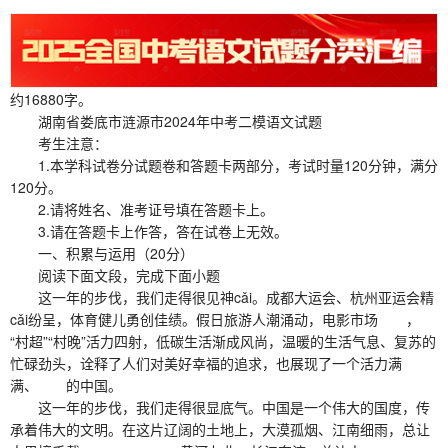
约16880字。
湖南省娄底市涟源市2024年中考二模语文试题
考生注意：
1.本学科试卷分试题卷和答题卡两部分，考试时量120分钟，满分
120分。
2.请将姓名、准考证号填在答题卡上。
3.请在答题卡上作答，答在试卷上无效。
一、积累与运用（20分）
阅读下面文段，完成下面小题
这一年的步伐，我们走得很见神cǎi。成都大运会、杭州亚运会精
cǎi纷呈，体育健儿勇创佳绩。假日旅游人潮涌动，电影市场 ，
“村超”“村晚”活力四射，低碳生活渐成风尚，温暖的生活气息、复苏的
忙碌劲头，诠释了人们对美好幸福的追求，也展现了一个活力满
满、 的中国。
这一年的步伐，我们走得很显底气。中国是一个伟大的国度，传
承着伟大的文明。在这片辽阔的土地上，大漠孤烟、江南细雨，总让