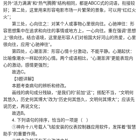
另外“活力满满”和“热气腾腾”结构相同，都是ABCC式的词语，衔接较
好；第二处，这里用来形容电影市场一片繁荣的景象，可以用“红红火
火”；
第三处，心向往之：对某个人或事物心里很向往。心驰神往：形
容思想集中在追求和向往的事情或地方上，一心向往。重在强调“思想
上”很向往。结合语境，这里是形容人们对祖国大好河山的热爱，心里
很向往，应用“心驰神往”。
第四处，心潮澎湃：形容心情十分激动，不能平静。心潮起伏：
比喻像潮水一样起伏的心情。两个成语相比，“心潮澎湃”更能表现内
心的激动，感情更强烈；
故选C。
【3题详解】
本题考查病句的辨析和修改。
画线的病句成分残缺，“是我们的”前加“这”；搭配不当，“文明何
其悠久，历史何其博大”改为“历史何其悠久，文明何其博大”；应该先
说历史，再说文化；
故选B。
4. 下列语句的排序，恰当的一项是（ ）
①神舟十八号载人飞船安装的仪表控制器应用软件，发挥着“智慧
助手”的重要作用。