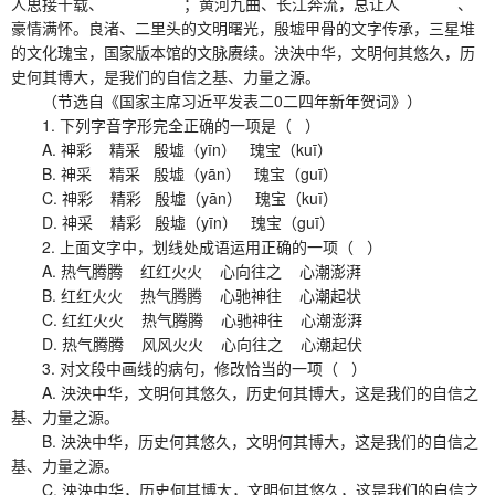
人思接千载、 ；黄河九曲、长江奔流，总让人 、
豪情满怀。良渚、二里头的文明曙光，殷墟甲骨的文字传承，三星堆
的文化瑰宝，国家版本馆的文脉赓续。泱泱中华，文明何其悠久，历
史何其博大，是我们的自信之基、力量之源。
（节选自《国家主席习近平发表二0二四年新年贺词》）
1. 下列字音字形完全正确的一项是（ ）
A. 神彩 精采 殷墟（yīn） 瑰宝（kuī）
B. 神采 精采 殷墟（yān） 瑰宝（guī）
C. 神彩 精彩 殷墟（yān） 瑰宝（kuī）
D. 神采 精彩 殷墟（yīn） 瑰宝（guī）
2. 上面文字中，划线处成语运用正确的一项（ ）
A. 热气腾腾 红红火火 心向往之 心潮澎湃
B. 红红火火 热气腾腾 心驰神往 心潮起状
C. 红红火火 热气腾腾 心驰神往 心潮澎湃
D. 热气腾腾 风风火火 心向往之 心潮起伏
3. 对文段中画线的病句，修改恰当的一项（ ）
A. 泱泱中华，文明何其悠久，历史何其博大，这是我们的自信之
基、力量之源。
B. 泱泱中华，历史何其悠久，文明何其博大，这是我们的自信之
基、力量之源。
C. 泱泱中华，历史何其博大，文明何其悠久，这是我们的自信之