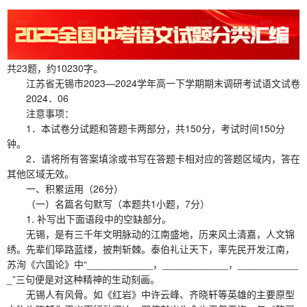
共23题，约10230字。
江苏省无锡市2023—2024学年高一下学期期末调研考试语文试卷
2024．06
注意事项：
1．本试卷分试题和答题卡两部分，共150分，考试时间150分
钟。
2．请将所有答案填涂或书写在答题卡相对应的答题区域内，答在
其他区域无效。
一、积累运用（26分）
（一）名篇名句默写（本题共1小题，7分）
1. 补写出下面语段中的空缺部分。
无锡，是有三千年文明脉动的江南盛地，历来风土清嘉，人文锦
绣。先辈们筚路蓝缕，披荆斩棘。泰伯礼让天下，率先民开发江南，
苏洵《六国论》中“____________，____________，___________
_”三句便是对这种精神的生动刻画。
无锡人有风骨。如《红岩》中许云峰、齐晓轩等英雄的主要原型