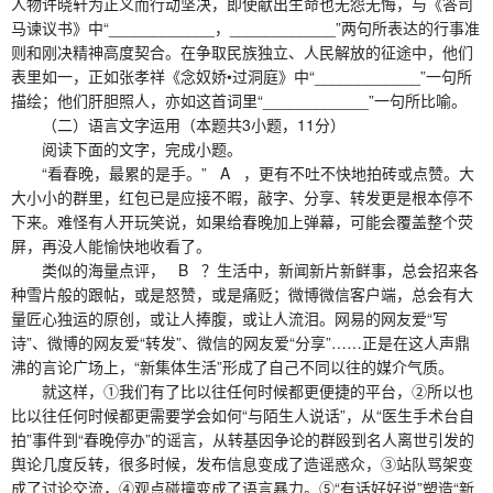
人物许晓轩为正义而行动坚决，即使献出生命也无怨无悔，与《答司
马谏议书》中“____________，____________”两句所表达的行事准
则和刚决精神高度契合。在争取民族独立、人民解放的征途中，他们
表里如一，正如张孝祥《念奴娇•过洞庭》中“____________”一句所
描绘；他们肝胆照人，亦如这首词里“____________”一句所比喻。
（二）语言文字运用（本题共3小题，11分）
阅读下面的文字，完成小题。
“看春晚，最累的是手。” A ，更有不吐不快地拍砖或点赞。大
大小小的群里，红包已是应接不暇，敲字、分享、转发更是根本停不
下来。难怪有人开玩笑说，如果给春晚加上弹幕，可能会覆盖整个荧
屏，再没人能愉快地收看了。
类似的海量点评， B ？生活中，新闻新片新鲜事，总会招来各
种雪片般的跟帖，或是怒赞，或是痛贬；微博微信客户端，总会有大
量匠心独运的原创，或让人捧腹，或让人流泪。网易的网友爱“写
诗”、微博的网友爱“转发”、微信的网友爱“分享”……正是在这人声鼎
沸的言论广场上，“新集体生活”形成了自己不同以往的媒介气质。
就这样，①我们有了比以往任何时候都更便捷的平台，②所以也
比以往任何时候都更需要学会如何“与陌生人说话”，从“医生手术台自
拍”事件到“春晚停办”的谣言，从转基因争论的群殴到名人离世引发的
舆论几度反转，很多时候，发布信息变成了造谣惑众，③站队骂架变
成了讨论交流，④观点碰撞变成了语言暴力。⑤“有话好好说”塑造“新