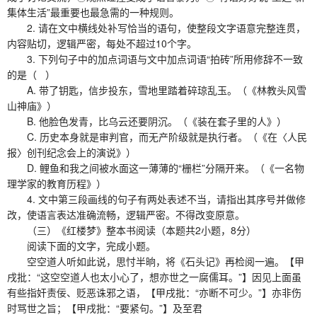
集体生活”最重要也最急需的一种规则。
2. 请在文中横线处补写恰当的语句，使整段文字语意完整连贯，
内容贴切，逻辑严密，每处不超过10个字。
3. 下列句子中的加点词语与文中加点词语“拍砖”所用修辞不一致
的是（ ）
A. 带了钥匙，信步投东，雪地里踏着碎琼乱玉。（《林教头风雪
山神庙》）
B. 他脸色发青，比乌云还要阴沉。（《装在套子里的人》）
C. 历史本身就是审判官，而无产阶级就是执行者。（《在〈人民
报〉创刊纪念会上的演说》）
D. 鲤鱼和我之间被水面这一薄薄的“栅栏”分隔开来。（《一名物
理学家的教育历程》）
4. 文中第三段画线的句子有两处表述不当，请指出其序号并做修
改，使语言表达准确流畅，逻辑严密。不得改变原意。
（三）《红楼梦》整本书阅读（本题共2小题，8分）
阅读下面的文字，完成小题。
空空道人听如此说，思忖半晌，将《石头记》再检阅一遍。【甲
戌批：“这空空道人也太小心了，想亦世之一腐儒耳。”】因见上面虽
有些指奸责佞、贬恶诛邪之语，【甲戌批：“亦断不可少。”】亦非伤
时骂世之旨；【甲戌批：“要紧句。”】及至君