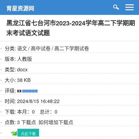
育星资源网
黑龙江省七台河市2023-2024学年高二下学期期
末考试语文试题
分类:
语文
/
高中试卷
/
高二下学期试卷
版本:
人教版
类型:
docx
大小:
38 KB
评级:
时间:
2024/8/15 16:48:22
下载:
本月：0 总计：0
点数:
3 下载点
如何增加下载点
点此下载