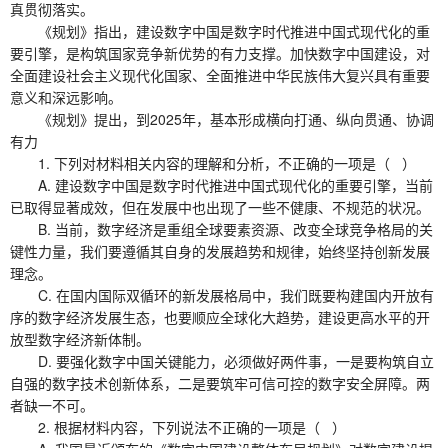
真贯彻落实。
《规划》指出，建设数字中国是数字时代推进中国式现代化的重
要引擎，是构筑国家竞争新优势的有力支撑。加快数字中国建设，对
全面建设社会主义现代化国家、全面推进中华民族伟大复兴具有重要
意义和深远影响。
《规划》提出，到2025年，基本形成横向打通、纵向贯通、协调
有力
1. 下列对材料相关内容的理解和分析，不正确的一项是（ ）
A. 建设数字中国是数字时代推进中国式现代化的重要引擎，当前
已取得显著成效，但在发展中也出现了一些不健康、不规范的状况。
B. 当前，数字经济是重组全球要素资源、改变全球竞争格局的关
键性力量，我们要遵循其自身的发展趋势和规律，始终坚持创新发展
理念。
C. 在国内国际双循环的新发展格局中，我们既要构建国内开放有
序的数字经济发展生态，也要顺应全球化大趋势，建设更高水平的开
放型数字经济新体制。
D. 要强化数字中国关键能力，必须做好两件事，一是要构筑自立
自强的数字技术创新体系，二是要筑牢可信可控的数字安全屏障。两
者缺一不可。
2. 根据材料内容，下列说法不正确的一项是（ ）