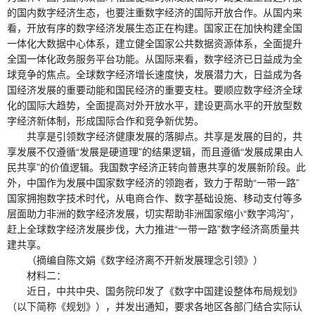
的国内数字经济生态，也要注重数字经济的国际开放合作。从国内来
看，开放有序的数字经济发展生态正在构建。国家正在加快构建全国
一体化大数据中心体系，建立健全国家公共数据资源体系，全面提升
全国一体化政务服务平台功能。从国际来看，数字经济已日益成为全
球竞争的焦点。全球数字经济增长速度快，发展潜力大，日益成为各
国经济发展的重要动能和国民经济的重要支柱。要顺应数字经济全球
化的国际大趋势，全面提高对外开放水平，建设更高水平的开放型数
字经济新体制，形成国际合作和竞争新优势。
共享是引领数字经济健康发展的落脚点。共享是发展的目的，共
享发展不仅遵循“发展是硬道理”的结果逻辑，而且遵循“发展成果由人
民共享”的价值逻辑。我国数字经济正转向普惠共享的发展新阶段。此
外，中国作为发展中国家数字经济的领跑者，致力于帮助“一带一路”
国家拥抱数字技术时代，从电商合作、数字基础设施、移动支付等多
层面助力非洲的数字经济发展，切实帮助非洲国家缩小“数字鸿沟”，
赶上全球数字经济发展步伐，大力推进“一带一路”数字经济高质量共
建共享。
（摘编自陈文娟《数字经济离不开新发展理念引领》）
材料二：
近日，中共中央、国务院印发了《数字中国建设整体布局规划》
（以下简称《规划》），并发出通知，要求各地区各部门结合实际认