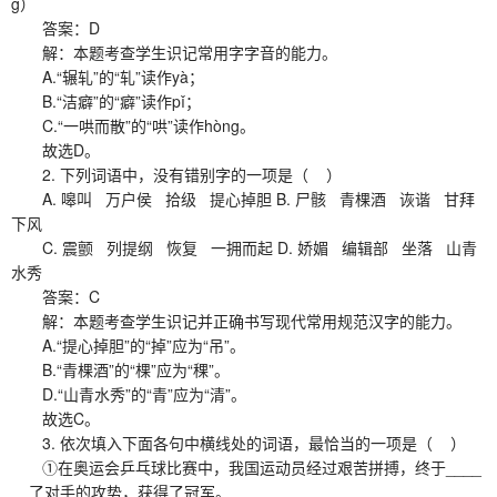
g）
答案：D
解：本题考查学生识记常用字字音的能力。
A.“辗轧”的“轧”读作yà；
B.“洁癖”的“癖”读作pǐ；
C.“一哄而散”的“哄”读作hòng。
故选D。
2. 下列词语中，没有错别字的一项是（ ）
A. 嗥叫 万户侯 拾级 提心掉胆 B. 尸骸 青棵酒 诙谐 甘拜
下风
C. 震颤 列提纲 恢复 一拥而起 D. 娇媚 编辑部 坐落 山青
水秀
答案：C
解：本题考查学生识记并正确书写现代常用规范汉字的能力。
A.“提心掉胆”的“掉”应为“吊”。
B.“青棵酒”的“棵”应为“稞”。
D.“山青水秀”的“青”应为“清”。
故选C。
3. 依次填入下面各句中横线处的词语，最恰当的一项是（ ）
①在奥运会乒乓球比赛中，我国运动员经过艰苦拼搏，终于____
__了对手的攻势，获得了冠军。