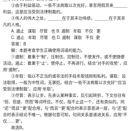
②由于利益驱动，一些不法商贩以次充好，甚至用假货来______
利益，这是应当受到法律制裁的。
③伟人的伟大之处，______在于其丰功伟绩，______在于其非
凡的人格。
A. 遏止 谋取 尽管 也 B. 遏制 牟取 不仅 更
C. 遏止 牟取 尽管 也 D. 遏制 谋取 不仅 更
答案：B
解：本题考查学生正确使用词语的能力。
①遏制：着重于“制”，压制住、控制住，不使发作，或不使随便
活动。遏止：着重于“止”，使停止，不再进行。结合“对手的攻势”，应
用“遏制”。
②牟取：指以不正当的或非法的手段牟取钱财和私利。谋取：设
法取得，一般为中性词，无褒贬。结合“一些不法商贩以次充好”“应当
受到法律制裁”，应用“牟取”。
③尽管：表示让步，先承认某种事实，后引起转折，下文往往有
“但、但是、然而”等词呼应。不仅，指不止这一个，还有类似的。同
“还”“而且”“更”配合用，与“而且”“更”配合时表示意思进一层，与“还”配
合时表示结论不唯一。根据句意可知，句间关系是递进关系，应用“不
仅……更”。
故选B。