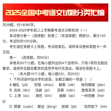
共29题，约14090字。
2024-2025学年高三上学期春考语文诊断检测（一）
本试卷分卷一（选择题）和卷二（非选择题）两部分，满分120
分，考试时间120分钟。
考生请在答题卡上答题，考试结束后，请将本试卷和答题卡一并
交回．
卷一 （选择题，共50分）
本卷共20个小题，在每小题列出的4个选项中，只有1项符合题目
要求，请将符合题目要求的选项字母代号选出，填涂在答题卡上。
一、（本大题10个小题，每小题2分，共20分）
1. 下列词语中加点字的读音，全都正确的一项是（ ）
A 辗轧（yā） 狩猎（shòu） 解数（xiè） 味同嚼蜡（jiáo）
B. 流岚（lán） 洁癖（pì） 苔藓（xiǎn） 激情澎湃（pài）
C. 上溯（sù） 濒危（bīn） 曲解（qū） 一哄而散（hón
g）
D. 攒聚（cuán） 窘迫（jiǒng） 脸颊（jiá） 訇然倒下（hōn