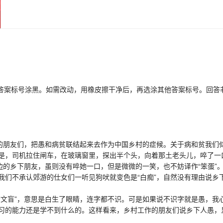
答案标号涂黑。如需改动，用橡皮擦干净后，再选涂其他答案标号。回答
朋友们，把愚和病贫联结起来去作为中国乡村的症候。关于病和贫我们似
是，司机拉住闸车，在玻璃窗里，探出半个头，向着那土老头儿，啐了一口
边的乡下朋友，虽则没有啐她一口，但是微微的一笑，也不妨译作“笨蛋”
们不承认郊游的仕女们一听见狗吠就变色是“白痴”，自然没有理由说乡下
盲”，意思是白生了眼睛，连字都不识。可是如果说不识字就是愚，我心
习的能力还是学不到什么的。这样看来，乡村工作的朋友们说乡下人愚，