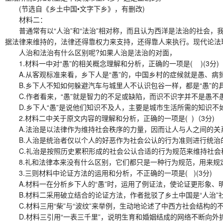
(节选自《乡土中国•文字下乡》，有删改)
材料二：
普通常有以“人治”和“法治”相对称，而且认为西洋是法治的社会，
据法律来维持的，法律还得靠权力来支持，还得靠人来执行。现代论法
人治和法治有什么区别呢?如果人治是法治的对面，
1.材料一中对“愚”的相关概念理解和分析，正确的一项是( )(3分)
A.从客观标准来看，乡下人是“愚”的，中国乡村的症候就是愚、病
B.乡下人不知如何躲避汽车与城里人不认识包谷一样，都是“愚”的
C.作者看来，“愚”就是智力的不足或缺陷，而识不识字并不是愚不
D.乡下人“愚”是说他们知识不及人，主要是城市生活所需的知识不
2.材料二中关于原文内容的理解和分析，正确的一项是( )（3分)
A.法治是以法律作为维持社会秩序的力量，因而让人与人之间的关
B.人治是统治者仅以个人的好恶作为社会公认的行为准则进行统治
C.礼治是按照历史累积形成的社会公认合适的行为规范来维持社会
8.礼和法律本来没有什么区别，它们都只是一种行为规范，用来规
3.三则材料中论证方法的运用和分析，不正确的一项是( )(3分)
A.材料一在分析乡下人的“愚”时，运用了例证法，使论证更形象、
B.材料二采用破立结合的论证方法，作者批驳了乡土中国是“人治”
C.材料三用“柴”与“波纹”来举例，生动地论述了中西方社会结构的
D.材料三引用“一表三千里”，说明生育和婚姻结成的网络不断向外