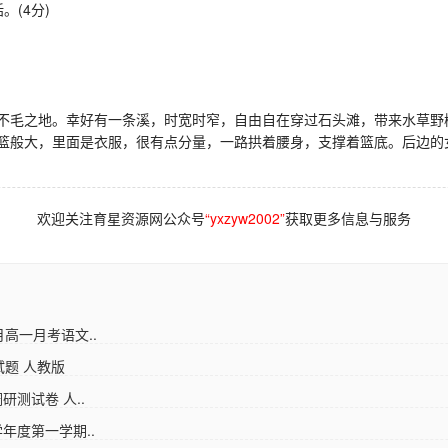
。(4分)
毛之地。幸好有一条溪，时宽时窄，自由自在穿过石头滩，带来水草野
般大，里面是衣服，很有点分量，一路拱着腰身，支撑着篮底。后边的
欢迎关注育星资源网公众号
“yxzyw2002”
获取更多信息与服务
月高一月考语文..
试题 人教版
研测试卷 人..
年度第一学期..