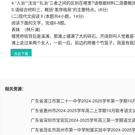
4.“人治”“法治”“礼治”三者之间的区别在哪里?请根据材料二简要概括
5.请结合材料三，概括“差序格局”的主要特点。(6分)
(二)现代文阅读Ⅱ(本题共4小题，14分)
阅读下面的文字，完成6-8题。
表妹 (林斤澜)
矮凳桥街背后是溪滩，那滩上铺满了大的碎石，开阔到叫人觉着是不
滩上走过来两个女人，一前一后，前边的挎着个竹篮子，简直有摇篮
点此下载
相关资源：
广东省湛江市第二十一中学2024-2025学年第一学期10
广东省惠州市2024-2025学年高二上学期10月联考语文
广东省深圳市宝安区2024-2025学年高三第一学期语文调
广东省茂名市高州市第一中学附属实验中学2024-2025学