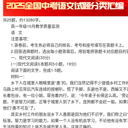
共25题，约13280字。
高一年级10月教学质量监测
语 文
注意事项：
1.答卷前，考生务必将自己的姓名、考号和座号填写在答题卡上。
2.回答选择题时，选出每小题答案后，用铅笔把答题卡对应题目的
一、现代文阅读(33分)
(一)现代文阅读I(本题共5小题，19分)
阅读下面的文字，完成1-5题。
材料一：
乡下人在城里人眼睛里是“愚”的。我们当然记得不少提倡乡村工作的
马路上听见背后汽车连续的按喇叭，慌了手脚，东避也不是，西躲又不
长着包谷，有一位小姐，冒充着内行，说：“今年麦子长得这么高。”旁
题，不是智力问题，正等于城里人到了乡下，连狗都不会赶一般。如果我
他们“愚不可及”了。
其实乡村工作的朋友说乡下人愚那是因为他们不识字，我们称之曰“文
标准。智力是学习的能力，如果一个人没有机会学习，不论他有没有学
生活所需的知识上是不及城市里人多，这是正确的。