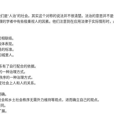
我们是“人治”的社会。其实这个对称的说法并不很清楚。法治的意思并不
理的学者中有些极重视人的因素。他们注意到在应用法律于实际情形时，
贫相联结。
具体表现。
愚的标准。
如城里人。
系有了自行配合的依据。
的一种治理方式。
秩序的一种治理方式。
定社会上人和人的关系。
明确。
社会和乡土社会秩序无需外力维持等观点，进而确立自己的观点。
不同。
扩展。