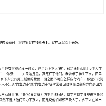
非选择题时，将答案写在答题卡上。写在本试卷上无效。
乎还有客观的标准可说，但是说乡下人“愚”，却是凭什么呢?乡下人在
：“笨蛋!”——如果这是愚，真冤枉了他们。我曾带了学生下乡，田里
。乡下人没有见过城里的世面，因之而不明白怎样应付汽车，那是知识问
人不知道“靠左边走”或“靠右边走”等时常会因政令而改变的方向是因为
里总难甘服。“愚”如果是智力的不足或缺陷，识字不识字并非愚不愚的
显然不是指他们智力不及人，而是说他们知识不及人了，乡下人在城市