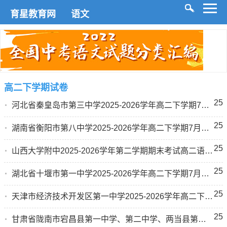
育星教育网
语文
高二下学期试卷
25
河北省秦皇岛市第三中学2025-2026学年高二下学期7月期末语文试题（解析版）
25
湖南省衡阳市第八中学2025-2026学年高二下学期7月期末语文试题（解析版）
25
山西大学附中2025-2026学年第二学期期末考试高二语文试题（解析版）
25
湖北省十堰市第一中学2025-2026学年高二下学期7月期末语文试题（解析版）
25
天津市经济技术开发区第一中学2025-2026学年高二下学期6月月考语文试题（解析版）
25
甘肃省陇南市宕昌县第一中学、第二中学、两当县第一中学2025-2026学年高二下学期7月期末语文试题（解析版）