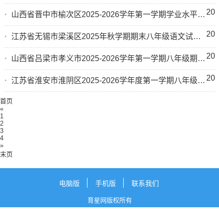
20
山西省晋中市榆次区2025-2026学年第一学期学业水平质量监测八年级语文试题（解析版）
20
江苏省无锡市梁溪区2025年秋学期期末八年级语文试题（解析版）
20
山西省吕梁市孝义市2025-2026学年第一学期八年级期末质量监测语文试卷（解析版）
20
江苏省淮安市淮阴区2025-2026学年度第一学期八年级期末调研语文试题（解析版）
首页
«
1
2
3
4
»
末页
电脑版
手机版
联系我们
育星网版权所有