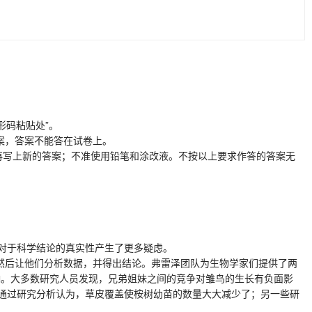
码粘贴处”。
案，答案不能答在试卷上。
写上新的答案；不准使用铅笔和涂改液。不按以上要求作答的答案无
对于科学结论的真实性产生了更多疑虑。
然后让他们分析数据，并得出结论。弗雷泽团队为生物学家们提供了两
响。大多数研究人员发现，兄弟姐妹之间的竞争对雏鸟的生长有负面影
通过研究分析认为，草皮覆盖使桉树幼苗的数量大大减少了；另一些研