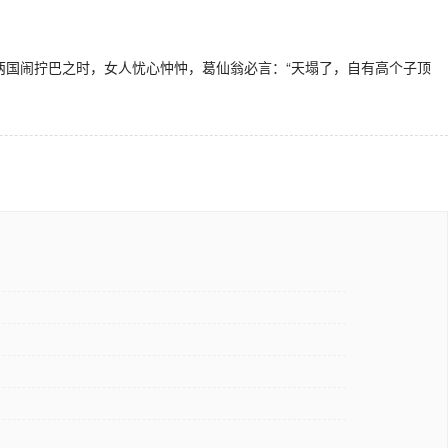
国闹拧巴之时，女人忧心忡忡，葛仙翁必言：“天塌了，自有高个子顶