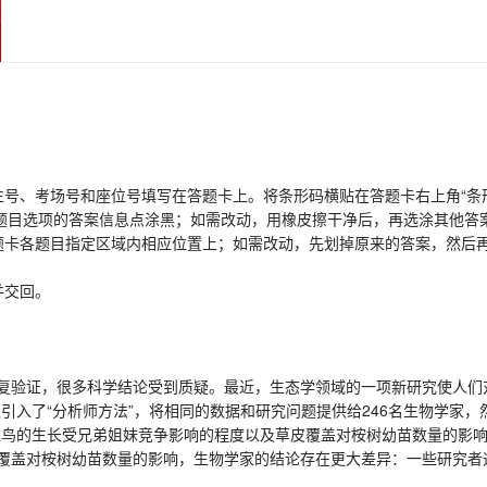
、考场号和座位号填写在答题卡上。将条形码横贴在答题卡右上角“条形
题目选项的答案信息点涂黑；如需改动，用橡皮擦干净后，再选涂其他答
卡各题目指定区域内相应位置上；如需改动，先划掉原来的答案，然后再
并交回。
验证，很多科学结论受到质疑。最近，生态学领域的一项新研究使人们
入了“分析师方法”，将相同的数据和研究问题提供给246名生物学家，
雏鸟的生长受兄弟姐妹竞争影响的程度以及草皮覆盖对桉树幼苗数量的影
覆盖对桉树幼苗数量的影响，生物学家的结论存在更大差异：一些研究者