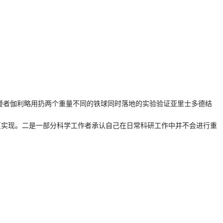
疑者伽利略用扔两个重量不同的铁球同时落地的实验验证亚里士多德结
复实现。二是一部分科学工作者承认自己在日常科研工作中并不会进行重