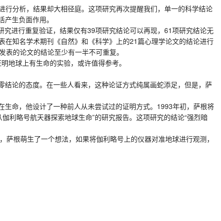
进行分析，结果却大相径庭。这项研究再次提醒我们，单一的科学结论
活产生负面作用。
学研究进行重复验证，结果仅有39项研究结论可以再现，61项研究结论无
发表在知名学术期刊《自然》和《科学》上的21篇心理学论文的结论进行
上发表的论文的结论至少有一半不可重复。
证明地球上有生命的实验，或许值得参考。
零结论的态度。在一些人看来，这种论证方式纯属画蛇添足，但是，萨
命，他设计了一种前人从未尝试过的证明方式。1993年初，萨根将
“从伽利略号航天器探索地球生命”的研究报告。这项研究的结论“强烈暗
后，萨根萌生了一个想法，如果将伽利略号上的仪器对准地球进行观测，