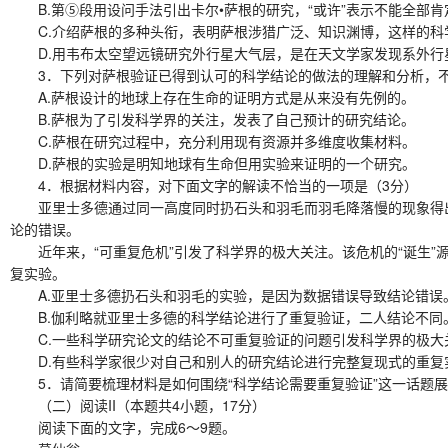
B.第⑤段用设问手法引出卡尔•萨根的研究，“或许”表示不能全部肯
C.介绍萨根的多种头衔，表明萨根涉猎广泛、知识渊博，这样的科
D.用韦布太空望远镜研究外行星大气层，是在天文学家发现系外行
3．下列对萨根验证已得到认可的科学结论的做法的理解和分析，不
A.萨根设计的地球上存在生命的证明方式是从来没有先例的。
B.萨根为了引发科学界的关注，发表了自己预计的研究结论。
C.萨根在研究过程中，充分利用现有资源并多维度收集材料。
D.萨根的实验是明知地球有生命但用实验来证明的一个研究。
4．根据材料内容，对下面文字的解读不恰当的一项是（3分）
亚里士多德通过同一高度同时扔石头和羽毛而羽毛降落慢的现象得出的
论的错误。
近年来，“可重复危机”引发了科学界的极大关注。该危机的“诞生”
复实验。
A.亚里士多德扔石头和羽毛的实验，是因为数据错误导致结论错误
B.伽利略就亚里士多德的科学结论进行了重复验证，二人结论不同
C.一些科学研究论文的结论不可重复验证的问题引发科学界的极大
D.有些科学家很少对自己和别人的研究结论进行完整复现式的重复
5．请简要梳理材料是如何围绕“科学结论需要重复验证”这一话题展
（二）阅读II（本题共4小题，17分）
阅读下面的文字，完成6～9题。