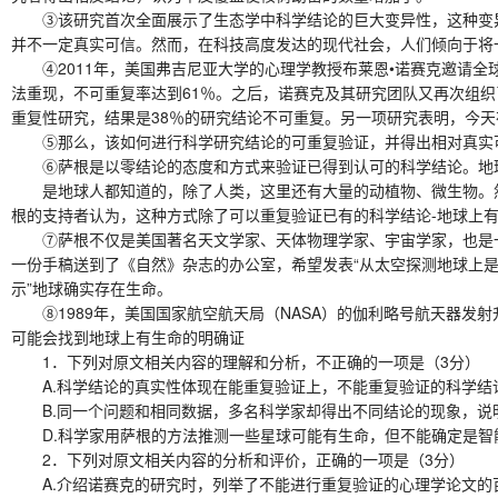
③该研究首次全面展示了生态学中科学结论的巨大变异性，这种变异性
并不一定真实可信。然而，在科技高度发达的现代社会，人们倾向于将
④2011年，美国弗吉尼亚大学的心理学教授布莱恩•诺赛克邀请全球2
法重现，不可重复率达到61％。之后，诺赛克及其研究团队又再次组织了
重复性研究，结果是38％的研究结论不可重复。另一项研究表明，今
⑤那么，该如何进行科学研究结论的可重复验证，并得出相对真实可靠
⑥萨根是以零结论的态度和方式来验证已得到认可的科学结论。地
是地球人都知道的，除了人类，这里还有大量的动植物、微生物。然
根的支持者认为，这种方式除了可以重复验证已有的科学结论-地球上
⑦萨根不仅是美国著名天文学家、天体物理学家、宇宙学家，也是一位
一份手稿送到了《自然》杂志的办公室，希望发表“从太空探测地球上是否
示”地球确实存在生命。
⑧1989年，美国国家航空航天局（NASA）的伽利略号航天器发射
可能会找到地球上有生命的明确证
1．下列对原文相关内容的理解和分析，不正确的一项是（3分）
A.科学结论的真实性体现在能重复验证上，不能重复验证的科学结
B.同一个问题和相同数据，多名科学家却得出不同结论的现象，说
D.科学家用萨根的方法推测一些星球可能有生命，但不能确定是智
2．下列对原文相关内容的分析和评价，正确的一项是（3分）
A.介绍诺赛克的研究时，列举了不能进行重复验证的心理学论文的