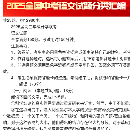
共23题，约12980字。
2025届高三年级开学联考
语文试题
全卷满分150分。考试用时150分钟。
注意事项：
1．答卷前，考生务必用黑色字迹钢笔或签字笔将自己的姓名、考生号
2．作答选择题时，选出每小题答案后，用2B铅笔把答题卡上对应
3．非选择题必须用黑色字迹钢笔或签字笔作答，答案必须写在答题
效。
4．考生必须保持答题卡的整洁。考试结束后，将试卷和答题卡一
一、阅读（70分）
（一）阅读I（本题共5小题，18分）
阅读下面的文字，完成1～5题。
①科学结论的真实性需要通过重复研究来证实，然而，由于不能重复
②在这项研究中，澳大利亚墨尔本大学的汉娜•弗雷泽及其研究团队引
个数据集（一个关于鸟类，一个关于植物）和附带的研究问题-蓝山雀
响，对于这种影响的大小，他们得出的结论存在很大的分歧。对于草皮
究者得出相反结论，认为草皮覆盖使桉树幼苗的数量增加了。