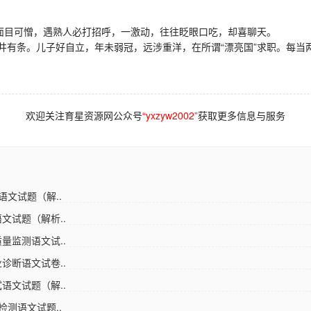
面目可憎，遇熟人必打招呼，一激动，往往眨眼口吃，却喜聊天。
条。儿子好自立，年未弱冠，远涉重洋，在所谓“漂亮国”求职。每当两
欢迎关注育星资源网公众号
“yxzyw2002”
获取更多信息与服务
语文试题（解..
文试题（解析..
量监测语文试..
诊断语文试卷..
语文试题（解..
检测语文试题..