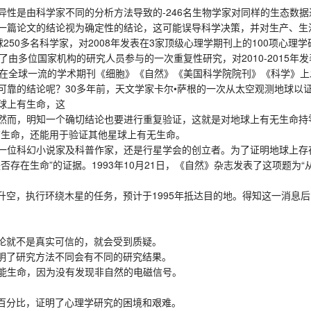
是由科学家不同的分析方法导致的-246名生物学家对同样的生态数据
一篇论文的结论视为确定性的结论，这可能误导科学决策，并对生产、生
50多名科学家，对2008年发表在3家顶级心理学期刊上的100项心理
由多位国家机构的研究人员参与的一次重复性研究，对2010-2015年
天在全球一流的学术期刊《细胞》《自然》《美国科学院院刊》《科学》
的结论呢？30多年前，天文学家卡尔•萨根的一次从太空观测地球以
球上有生命，这
而，明知一个确切结论也要进行重复验证，这就是对地球上有无生命持
有生命，还能用于验证其他星球上有无生命。
科幻小说家及科普作家，还是行星学会的创立者。为了证明地球上存在生
存在生命”的证据。1993年10月21日，《自然》杂志发表了这项题为
升空，执行环绕木星的任务，预计于1995年抵达目的地。得知这一消息
论就不是真实可信的，就会受到质疑。
明了研究方法不同会有不同的研究结果。
能生命，因为没有发现非自然的电磁信号。
百分比，证明了心理学研究的困境和艰难。