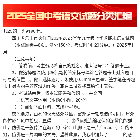
共25题，约9180字。
四川省乐山市夹江县2024-2025学年九年级上学期期末语文试题
（本试题卷共8页。满分150分，考试时间120分钟。）2025年1
月
【注意事项】
1．答卷前，考生务必将自己的姓名、准考证号写在答题卡上。
2．做选择题须使用2B铅笔将答案标号填涂在答题卡上对应题目
标号的位置上。做非选择题时，须使用0.5mm黑色墨汁签字笔在答题
卡上对应的答题区域内作答。写在本试卷或草稿纸上无效。
3．考试结束后，将本试题卷和答题卡一并交回。
一、语言文字运用（本题6小题，20分）
（一）阅读下面材料，完成1～3题。
夜色渐浓，山村的秋天格外静谧，窗外是一轮皎洁的明月，屋外
的竹影在风中摇曳，显得______；眺望远处连绵起伏的深黛色的群
山，仿佛是一艘停泊在海面的巨轮；山脚下是一片广mào（ ）的田
野，仿佛是一片幽暗的大海。望着此景，我心中涌起了______的感