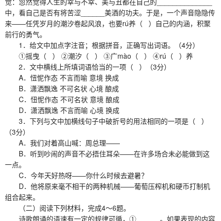
觉：忽然觉得人生的幸与不幸、美与丑都在自己的______________
中，看自己是否有将苦涩______美酒的功夫。于是，一个声音隐隐传
来——任凭岁月的潮汐卷起风浪，也要rú养（ ）自己的内涵，积聚
前行的勇气。
1．给文中加点字注音；根据拼音，正确写出词语。（4分）
①摇曳（ ） ②潮汐（ ） ③广mào（ ） ④rú（ ）养
2．文中横线上所填词语恰当的一项（ ）（3分）
A．忸怩作态 不言而喻 意境 换成
B．潇洒飘逸 不可名状 心境 酿成
C．忸怩作态 不可名状 意境 酿成
D．潇洒飘逸 不言而喻 心境 换成
3．下列与文中加横线句子中破折号的用法相同的一项是（ ）
（3分）
A．我们对着高山喊：周总理——
B．听到吵闹的声音不必捂住耳朵——在许多场合未必能做到这
一点。
C．今年天好热呀——你什么时候去避暑？
D．他将原来毫不相干的两种机械——葡萄压榨机和硬币打制机
组合起来。
（二）阅读下列材料，完成4～6题。
诗歌朗诵的语速有一定的规律可循，①______。如果表现的内容