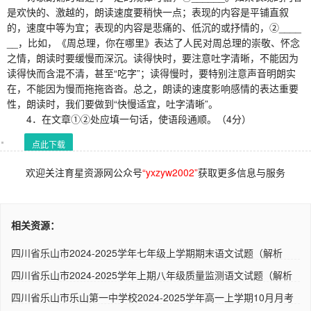
是欢快的、激越的，朗读速度要稍快一点；表现的内容是平铺直叙
的，速度中等为宜；表现的内容是悲痛的、低沉的或抒情的，②____
__，比如，《周总理，你在哪里》表达了人民对周总理的崇敬、怀念
之情，朗读时要缓慢而深沉。读得快时，要注意吐字清晰，不能因为
读得快而含混不清，甚至“吃字”；读得慢时，要特别注意声音明朗实
在，不能因为慢而拖拖沓沓。总之，朗读的速度影响感情的表达重要
性，朗读时，我们要做到“快慢适宜，吐字清晰”。
4．在文章①②处应填一句话，使语段通顺。（4分）
点此下载
欢迎关注育星资源网公众号
“yxzyw2002”
获取更多信息与服务
相关资源：
四川省乐山市2024-2025学年七年级上学期期末语文试题（解析
版） ..
四川省乐山市2024-2025学年上期八年级质量监测语文试题（解析
版）..
四川省乐山市乐山第一中学校2024-2025学年高一上学期10月月考
语文..