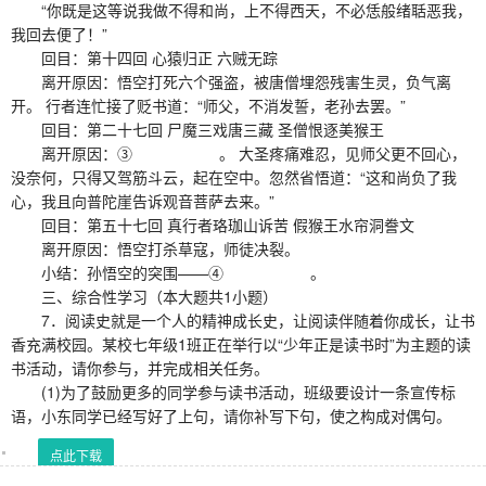
“你既是这等说我做不得和尚，上不得西天，不必恁般绪聒恶我，
我回去便了！”
回目：第十四回 心猿归正 六贼无踪
离开原因：悟空打死六个强盗，被唐僧埋怨残害生灵，负气离
开。 行者连忙接了贬书道：“师父，不消发誓，老孙去罢。”
回目：第二十七回 尸魔三戏唐三藏 圣僧恨逐美猴王
离开原因：③ 。 大圣疼痛难忍，见师父更不回心，
没奈何，只得又驾筋斗云，起在空中。忽然省悟道：“这和尚负了我
心，我且向普陀崖告诉观音菩萨去来。”
回目：第五十七回 真行者珞珈山诉苦 假猴王水帘洞誊文
离开原因：悟空打杀草寇，师徒决裂。
小结：孙悟空的突围——④ 。
三、综合性学习（本大题共1小题）
7．阅读史就是一个人的精神成长史，让阅读伴随着你成长，让书
香充满校园。某校七年级1班正在举行以“少年正是读书时”为主题的读
书活动，请你参与，并完成相关任务。
(1)为了鼓励更多的同学参与读书活动，班级要设计一条宣传标
语，小东同学已经写好了上句，请你补写下句，使之构成对偶句。
点此下载