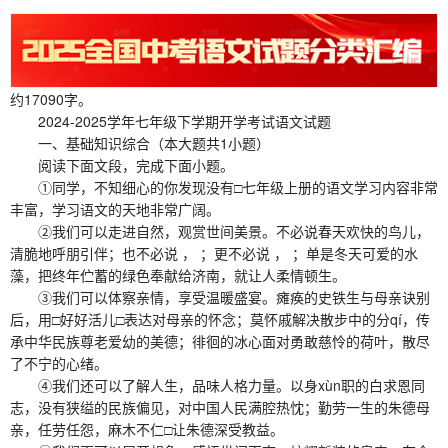
约17090字。
2024-2025学年七年级下学期开学考试语文试题
一、基础知识综合（本大题共1小题）
阅读下面文段，完成下面小题。
①同学，不知细心的你发现没有□七年级上册的语文学习内容非常
丰富，学习语文的天地非常广阔。
②我们可以走进自然，观赏世间美景。不必说春天欢快的鸟儿，
清脆地呼朋引伴；也不必说 ， ；更不必说 ， ；单是冬天可爱的水
藻，把终年伫蓄的绿色奉献给济南，就让人柔情顿生。
③我们可以体察亲情，享受温暖盛宴。瘫痪的史铁生与母亲诀别
后，用□好好活儿□表达对母亲的怀念；莫怀戚解决散步中的分qí，传
承中华民族尊老爱幼的美德；徘徊的冰心面对勇敢慈怜的荷叶，散尽
了不宁的心绪。
④我们还可以了解人生，品味人格力量。以身xùn职的白求恩同
志，没有狭缢的民族偏见，对中国人民满腔热忱；勤劳一生的朱德母
亲，任劳任怨，麻木不仁□让朱德深受教益。