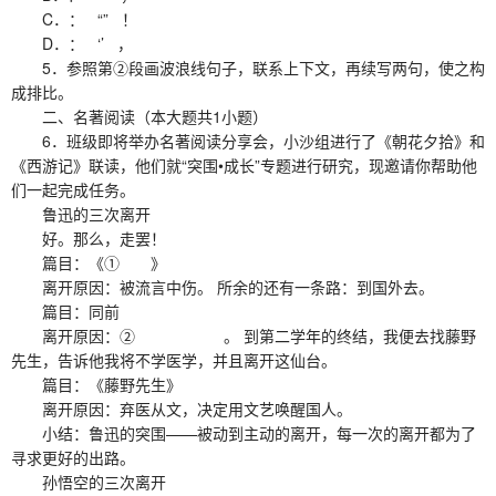
C．： “” ！
D．： ‘’ ，
5．参照第②段画波浪线句子，联系上下文，再续写两句，使之构
成排比。
二、名著阅读（本大题共1小题）
6．班级即将举办名著阅读分享会，小沙组进行了《朝花夕拾》和
《西游记》联读，他们就“突围•成长”专题进行研究，现邀请你帮助他
们一起完成任务。
鲁迅的三次离开
好。那么，走罢！
篇目：《① 》
离开原因：被流言中伤。 所余的还有一条路：到国外去。
篇目：同前
离开原因：② 。 到第二学年的终结，我便去找藤野
先生，告诉他我将不学医学，并且离开这仙台。
篇目：《藤野先生》
离开原因：弃医从文，决定用文艺唤醒国人。
小结：鲁迅的突围——被动到主动的离开，每一次的离开都为了
寻求更好的出路。
孙悟空的三次离开