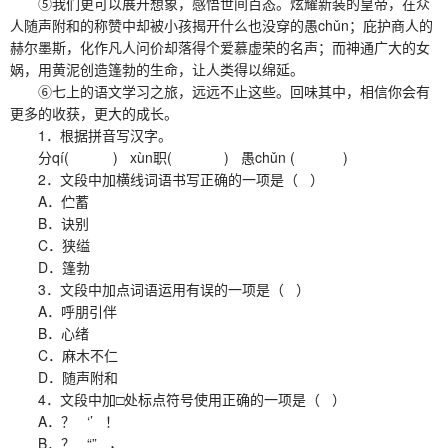
⑤我们更可以展开想象，感悟世间百态。炫耀新装的皇帝，在众
人随声附和的称赞中却被小孩揭开什么也没穿的愚chǔn；庇护商人的
赫尔墨斯，化作凡人问价却落得个爱慕虚荣的名声；而神通广大的女
娲，用黄泥创造篷勃的生命，让人类得以绵延。
⑥七上的语文学习之旅，远远不止这些。回味其中，相信你会有
更多的收获，更大的成长。
1．根据拼音写汉字。
分qí( ) xùn职( ) 愚chǔn ( )
2．文段中加横线词语书写正确的一项是（ ）
A．伫蓄
B．诀别
C．狭缢
D．篷勃
3．文段中加点词语运用有误的一项是（ ）
A．呼朋引伴
B．心绪
C．麻木不仁
D．随声附和
4．文段中加□处标点符号使用正确的一项是（ ）
A．？ ‘’ ！
B．？ “” ，