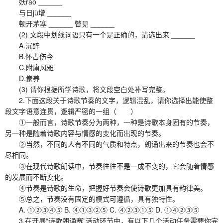
妖ráo ______
与日jù增 ______
顿开茅塞 ______ 瞥见 ______
(2) 文段中划线词语只有一个是正确的，请选出来 ______
A.沉醉
B.怀古伤今
C.附庸风雅
D.豢养
(3) 请你根据所学诗歌，将文段空白处补写完整。
2.下面这段关于诗歌节奏的文字，逻辑混乱，请你选择出能使整
段文字语意连贯，逻辑严密的一组（ ）
①一般而言，诗歌节奏分为两种，一种是诗歌本身固有的节奏，
另一种是随着诗歌内容与情感的变化而出现的节奏。
②当然，不同的人有不同的气质和特点，朗诵出来的节奏也会不
尽相同。
③在现代诗歌朗读中，节奏往往不是一成不变的，它会随着情感
的发展而不断变化。
④节奏是诗歌的生命，把握好节奏会使诗歌更加具有韵律美。
⑤总之，节奏没有固定的模式可遵循，具有独特性。
A. ①②③④⑤ B. ④①③②⑤ C. ④②③①⑤ D. ①④②③⑤
3.在开展“诗歌朗诵赛”活动环节中，有以下几个活动任务需要你完