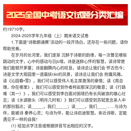
约19710字。
2024-2025学年九年级（上）期末语文试卷
1.下面是“诗歌朗诵赛”活动的一段开场白，还存在一些问题，请你
帮助完善。
在岁月的长河里，我们逐渐 沉醉于诗歌的韵律，每一次瞥见哪些
跳动的文字，心中的感动与日jù增。诗是迷醉心怀的智慧，读诗常使
我们能顿开茅塞；诗是翻腾内心的叹息，读诗总让我们会 怀古伤今；
诗是文学大观园里一道最妖ráo的风景，读诗总让我们会 附庸风雅。
读《沁园春•雪》，我们可以感受伟人毛主席激荡的豪情；读《周总
理，你在哪里》，我们可以感受到作者柯岩那深沉的敬意；读《行路
难（其一）》，我们可以感受到李白面对困境仍有长风破浪的雄心壮
志；读《水调歌头（明月几时有）》我们可以感受到苏轼思念亲人中
的那份豁达；读_____，我们_____；读____，我们____……与诗为
伴，能被诗 豢养心灵；与诗为伴，能让诗启迪智慧。亲近诗歌，定能
遇见不一样的自我！
(1) 给加点字注音或根据拼音写出相应的汉字。