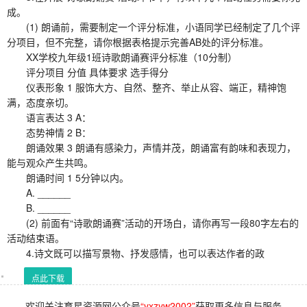
成。
(1) 朗诵前，需要制定一个评分标准，小语同学已经制定了几个评
分项目，但不完整，请你根据表格提示完善AB处的评分标准。
XX学校九年级1班诗歌朗诵赛评分标准（10分制）
评分项目 分值 具体要求 选手得分
仪表形象 1 服饰大方、自然、整齐、举止从容、端正，精神饱
满，态度亲切。
语言表达 3 A：
态势神情 2 B：
朗诵效果 3 朗诵有感染力，声情并茂，朗诵富有韵味和表现力，
能与观众产生共鸣。
朗诵时间 1 5分钟以内。
A. ______
B. ______
(2) 前面有“诗歌朗诵赛”活动的开场白，请你再写一段80字左右的
活动结束语。
4.诗文既可以描写景物、抒发感情，也可以表达作者的政
点此下载
欢迎关注育星资源网公众号
“yxzyw2002”
获取更多信息与服务