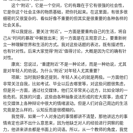
这个“附近”，它是一个空间，它的有趣在于它有很强的社会性，
它是你这个社会主体的物质基础，把你托起来。在这里面，有很多很
细密的又很复杂的、看似好像不重要的但其实是很重要的各种各样的
社会关系。
所以我提出，要关注“附近”。一方面是要重构自己的生活，将自
己从“时间的暴政”中解放出来；另一方面是在主观意识上，要重新树
立一种理解世界和生活的方式。我对这些话题的表达，既有描述性，
也有针对性。后来大家觉得“附近”值得讨论，大概是因为它的确有针
对性。
康岚：您说过，“重建附近”不是一种论述，而是一种劝说，尤其
是对年轻人的劝说。为什么“附近”对年轻人尤其重要？
项飙：当时我好像还提到，年轻人关心的就是两极。一方面他们
非常关注自我，比如考试、毕业以后去哪里等，对这些问题很焦虑，
但是另一方面，通过社交媒体，他们又非常关心远方，比如全球的一
些危机、民族的兴盛，这些由各种抽象说法形成的宏大叙事，造成了
社交媒体上各种辩论中很大的情绪波动。但是人们对自己周边的生活
究竟是怎么样的，认知反而是很模糊的。
我觉得，如果一个人对身边的事情都讲不清楚，那他讲远方的事
情肯定也讲不出什么意思来，因为他缺乏对人的经验进行洞察的能
力，他讲来讲去都是书面上的词语。所以，从一个教师的角度，我觉