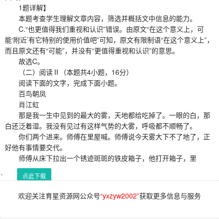
1题详解】
本题考查学生理解文章内容，筛选并概括文中信息的能力。
C.“也更值得我们重视和认识”错误。由原文“在这个意义上，可
能‘附近’有它特别的使用价值吧”可知，原文有限制语“在这个意义上”，
而且原文还有“可能”，并没有“更值得重视和认识”的意思。
故选C。
（二）阅读Ⅱ（本题共4小题，16分）
阅读下面的文字，完成下面小题。
百鸟朝凤
肖江虹
那是我一生中见到的最大的雾，天地都给吃掉了。一眼的白，那
白还泛着湿。我没有见过有这样气势的大雾，呼吸都不顺畅了。
你们两个进来。师傅在里屋喊。师傅说今天雾大下不了地了，正
好他有事情要交代。
师傅从床下拉出一个锈迹斑斑的铁皮箱子，他打开箱子，里
点此下载
欢迎关注育星资源网公众号
“yxzyw2002”
获取更多信息与服务