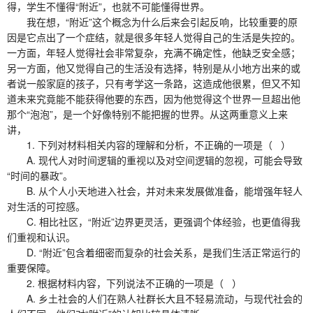
得，学生不懂得“附近”，也就不可能懂得世界。
我在想，“附近”这个概念为什么后来会引起反响，比较重要的原
因是它点出了一个症结，就是很多年轻人觉得自己的生活是失控的。
一方面，年轻人觉得社会非常复杂，充满不确定性，他缺乏安全感；
另一方面，他又觉得自己的生活没有选择，特别是从小地方出来的或
者说一般家庭的孩子，只有考学这一条路，这造成他很累，但又不知
道未来究竟能不能获得他要的东西，因为他觉得这个世界一旦超出他
那个“泡泡”，是一个好像特别不能把握的世界。从这两重意义上来
讲，
1. 下列对材料相关内容的理解和分析，不正确的一项是（ ）
A. 现代人对时间逻辑的重视以及对空间逻辑的忽视，可能会导致
“时间的暴政”。
B. 从个人小天地进入社会，并对未来发展做准备，能增强年轻人
对生活的可控感。
C. 相比社区，“附近”边界更灵活，更强调个体经验，也更值得我
们重视和认识。
D. “附近”包含着细密而复杂的社会关系，是我们生活正常运行的
重要保障。
2. 根据材料内容，下列说法不正确的一项是（ ）
A. 乡土社会的人们在熟人社群长大且不轻易流动，与现代社会的