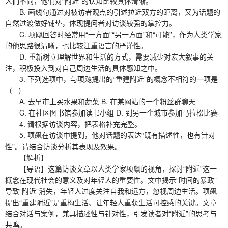
人们不同，他们对“附近”的认知比较具体清晰。
B. 画线句通过对被访者观点的引述拉近双方的距离，又为话题的
自然过渡做好铺垫，体现提问者对访谈较强的掌控力。
C. 项飚回答时经常用“一方面”“另一方面”和“可能”，作为人类学家
的他思路很清晰，也比较注重语言的严谨性。
D. 重新树立理解世界和生活的方式，需要减少对宏大叙事的关
注，积极投入到对自己周边生活的具体感知之中。
3. 下列选项中，与项飚提出的“重建附近”的概念不相符的一项是
（ ）
A. 去早市上买水果和蔬菜 B. 在某网站的一个粉丝群聊天
C. 在社区图书馆参加读书小组 D. 到另一个城市参加马拉松比赛
4. 请根据访谈内容，把表格补充完整。
5. 项飙在访谈中提到，他对话题的表达“既有描述性，也有针对
性”。请结合访谈分析其表现及效果。
【解析】
【导语】这篇访谈文章以人类学家项飙的视角，探讨“附近”这一
概念在现代社会的意义及对年轻人的重要性。文中揭示“时间的暴政”
导致“附近”消失，年轻人过度关注自我和远方，忽视周边生活。项飙
提出“重建附近”是重构生活、让年轻人重获生活可控感的关键。文章
结合对话与案例，兼具描述性与针对性，引发读者对“附近”的思考与
共鸣。