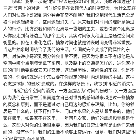
项飙：我第一次提“附近”应该是在2019年夏天，我跟许知远在“十
三邀”节目上的对话。当时好像是在谈现代人的时空观念，为什么现在
人们对快递小哥迟到两分钟会非常不耐烦？我们说到现代生活完全是
被时间逻辑统治了，空间逻辑消失了。原来我们对时间的理解是通过
人的行动，比方说我和你的距离是一袋烟的工夫，或者说这个距离是
从你家走到荷塘边上的那个工夫，其实时间很大程度上是通过空间来
衡量的。但在工业化之后，抽象时间也就是钟表时间变得非常重要。
当这种抽象时间统治了我们的生活，空间就完全变成了附属性的东
西。对快递小哥迟到两分钟会非常不满，是因为你根本不考虑他是从
空间中哪个点到餐馆拿了东西，以及路上的交通是怎样的、进你家小
区的门时他要跟保安怎样交涉，这些经历性、空间性的东西，你是不
管的，你要的就是那个东西要在你规定的时间内送到你的手里。这种
心态是“时间的暴政”造成的。在这样的场景下，我提到“附近的消失”。
“附近”这个空间的消失，一方面是因为“时间的暴政”，另一方面是
因为我们在日常生活里面建立自己对世界的感知越来越通过一些抽象
的概念和原则，而不是通过对自己周边的感知来理解。比如，你的邻
居是干什么的，楼下打扫卫生、门口卖水果的人是从哪里来的，他们
家在哪里，如果家不在这里，一年回几次家，他们的焦虑和梦想是什
么。这些人对你的生活很重要，因为我们的日常生活就是由他们来组
织的，没有他们，我们的生活不能够正常运行。但是，我们对这些“附
近”经常是视而不见的。