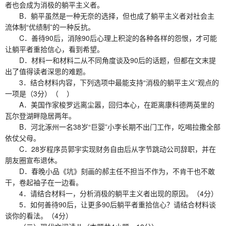
者也会成为消极的躺平主义者。
B．躺平虽然是一种无奈的选择，但也成了躺平主义者对社会主
流体制“优绩制”的一种反抗。
C．善待90后，消除90后心理上积淀的各种各样的怨恨，才可能
让躺平者重拾信心，看到希望。
D．材料一和材料二从不同角度谈及90后的话题，但都在文末提
出了值得读者深思的难题。
3．结合材料内容，下列选项中最能支持“消极的躺平主义”观点的
一项是（3分）（ ）
A．美国作家梭罗远离尘嚣，回归本心，在距离康科德两英里的
瓦尔登湖畔隐居两年。
B．河北涿州一名38岁“巨婴”小李长期不出门工作，吃喝拉撒全部
依仗父母。
C．28岁程序员郭宇实现财务自由后从字节跳动公司辞职，并在
朋友圈宣布退休。
D．春晚小品《坑》刻画的郝主任不担当不作为，不肯干也不敢
干，卷起袖子在一边看。
4．请结合材料一，分析消极的躺平主义者出现的原因。（4分）
5．如何善待90后，让更多90后躺平者重拾信心？请结合材料谈
谈你的看法。（4分）