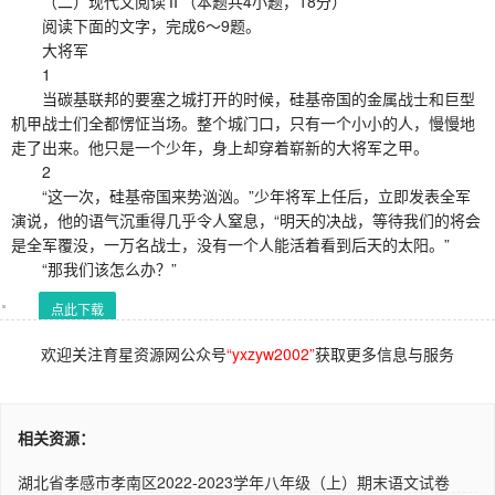
（二）现代文阅读Ⅱ（本题共4小题，18分）
阅读下面的文字，完成6～9题。
大将军
1
当碳基联邦的要塞之城打开的时候，硅基帝国的金属战士和巨型
机甲战士们全都愣怔当场。整个城门口，只有一个小小的人，慢慢地
走了出来。他只是一个少年，身上却穿着崭新的大将军之甲。
2
“这一次，硅基帝国来势汹汹。”少年将军上任后，立即发表全军
演说，他的语气沉重得几乎令人窒息，“明天的决战，等待我们的将会
是全军覆没，一万名战士，没有一个人能活着看到后天的太阳。”
“那我们该怎么办？”
点此下载
欢迎关注育星资源网公众号
“yxzyw2002”
获取更多信息与服务
相关资源：
湖北省孝感市孝南区2022-2023学年八年级（上）期末语文试卷