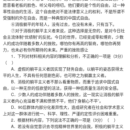
愿意看老板的脸色、听父母的唠叨。他们要的是个性的自由，过一种
率性自由的生活，这个自由绝对不是法律意义上的权利，不是所谓不
受强制的外在自由，而是一种典型的中国式自由。
⑥消极躺平的年轻人，没有过去，也没有未来，只有当下。
⑦对于消极的躺平主义者来说，这种选择是无奈的，是对今日社
会主流体制“优绩制”的反扰。今日的世界，已经变成零和博弈，少数
人的成功伴随着多数人的挫败。哪怕你有再高的智商，哪怕你再努
力，也未必有你所期待的未来。严重的挫败感让
1．下列对材料相关内容的理解和分析，不正确的一项是（3分）
（ ）
A．虚假的躺平主义者因实现了财务自由，以躺平的姿态获得太
平的人生，不具有任何悲剧色彩，也可称之为躺赢主义者。
B．消极的躺平主义者不那么看重物质，而重于追求中国式自
由，以一种无奈的低欲望的活法，获得一种低质量生活的安全感。
C．少数人的成功伴随着多数人的挫败，这一现实让消极的躺平
主义者内心充溢着不满和愤愤不平，他们“身躺心不平”。
D．90后群体内部分化差异性大，造成研究者在社会和学术意义
上对这一群体进行统一、科学、理性、严谨的定性评价困难重重。
2．根据材料内容，下列说法不正确的一项是（3分）（ ）
A．若没有自觉意识去寻找精神世界里的自我，积极的躺平主义