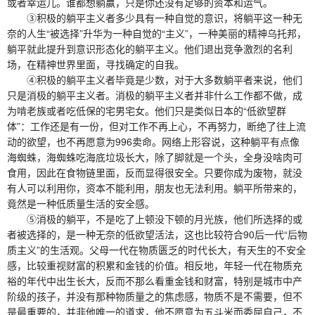
或者幸运儿。谁都想躺赢，只是你还没有足够的资本和运气。
③积极的躺平主义者多少具有一种自觉的意识，将躺平这一种无
奈的人生“被选择”升华为一种自觉的“主义”，一种美丽的精神乌托邦，
躺平就此提升到意识形态化的躺平主义。他们退出竞争激烈的名利
场，在精神世界里面，寻找确定的自我。
④积极的躺平主义者毕竟是少数，对于大多数躺平者来说，他们
只是消极的躺平主义者。消极的躺平主义者并非什么工作都不做，成
为啃老族或者吃低保的宅男宅女。他们只是类似日本的“低欲望群
体”：工作还是有一份，但对工作不再上心，不再努力，断绝了往上流
动的欲望，也不再愿意为996卖命。网络上形容说，这种躺平有点像
海蜘蛛，海蜘蛛吃海底垃圾长大，除了脚就是一个头，全身没啥肉可
食用，因此在食物链里面，反而显得很安全。只要你成为废物，就没
有人可以利用你，资本不能利用，朋友也无法利用。躺平所带来的，
竟然是一种低质量生活的安全感。
⑤消极的躺平，不是吃了上顿没下顿的月光族，他们所选择的或
者被选择的，是一种无奈的低欲望活法，这也比较符合90后一代“后物
质主义”的生活观。父母一代在物质匮乏的时代长大，有天生的不安全
感，比较重视财富的积累和金钱的价值。相反地，年轻一代在物质充
裕的年代中出生长大，反而不那么看重金钱和财富，特别是城市中产
阶级的孩子，并没有那种物质量之的焦虑感，物质不是不需要，但不
是最重要的，并非他唯一的道求，他不愿意为五斗米而委屈自己，不