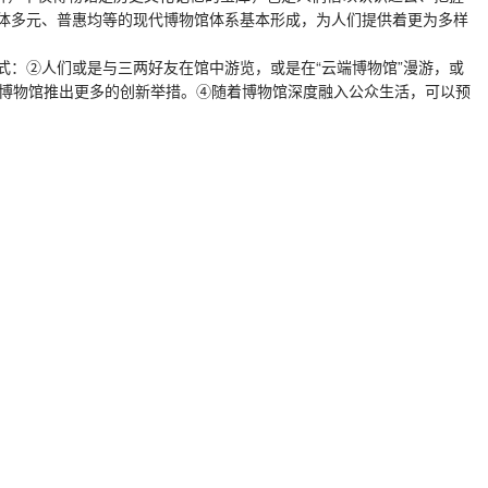
体多元、普惠均等的现代博物馆体系基本形成，为人们提供着更为多样
式：②人们或是与三两好友在馆中游览，或是在“云端博物馆”漫游，或
，又推动博物馆推出更多的创新举措。④随着博物馆深度融入公众生活，可以预