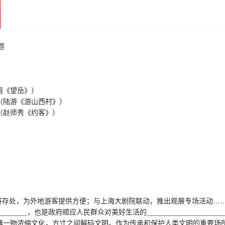
题
（杜甫《望岳》）
__。（陆游《游山西村》）
_。（赵师秀《约客》）
李寄存处，为外地游客提供方便；与上海大剧院联动，推出观展专场活动…
______，也是政府顺应人民群众对美好生活的_________________
一物浓缩文化，方寸之间解码文明。作为传承和保护人类文明的重要场