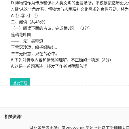
D.博物馆作为传承和保护人类文明的重要场所，不仅是记忆历史文
7.将“从这个角度看，博物馆与人民精神文化需求的良性互动，将为
A.① .② .③ .④
二、阅读（共48分）
（一）阅读下面的古诗，完成第8题。（3分）
莲藕花叶图
——［元］吴师道
玉雪窍玲珑，紛拔绿映红。
生生无限意，只在苦心中。
8.下列对诗歌内容和情感的理解，不正确的一项是（3分）
A.这是一首题画诗，抒发了作者对莲藕苦涩
点此下载
相关资源：
湖北省武汉市硚口区2022-2023学年七年级下学期期末语