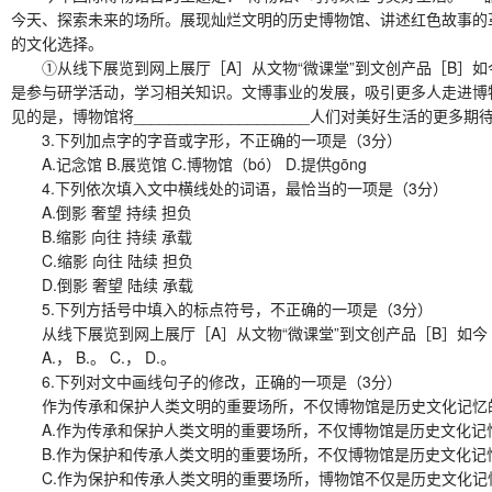
今天、探索未来的场所。展现灿烂文明的历史博物馆、讲述红色故事的
的文化选择。
①从线下展览到网上展厅［A］从文物“微课堂”到文创产品［B］如今
是参与研学活动，学习相关知识。文博事业的发展，吸引更多人走进博物馆，
见的是，博物馆将____________________人们对美好生活的更多期
3.下列加点字的字音或字形，不正确的一项是（3分）
A.记念馆 B.展览馆 C.博物馆（bó） D.提供gōng
4.下列依次填入文中横线处的词语，最恰当的一项是（3分）
A.倒影 奢望 持续 担负
B.缩影 向往 持续 承载
C.缩影 向往 陆续 担负
D.倒影 奢望 陆续 承载
5.下列方括号中填入的标点符号，不正确的一项是（3分）
从线下展览到网上展厅［A］从文物“微课堂”到文创产品［B］如今
A.， B.。 C.， D.。
6.下列对文中画线句子的修改，正确的一项是（3分）
作为传承和保护人类文明的重要场所，不仅博物馆是历史文化记忆的
A.作为传承和保护人类文明的重要场所，不仅博物馆是历史文化记
B.作为保护和传承人类文明的重要场所，不仅博物馆是历史文化记
C.作为保护和传承人类文明的重要场所，博物馆不仅是历史文化记