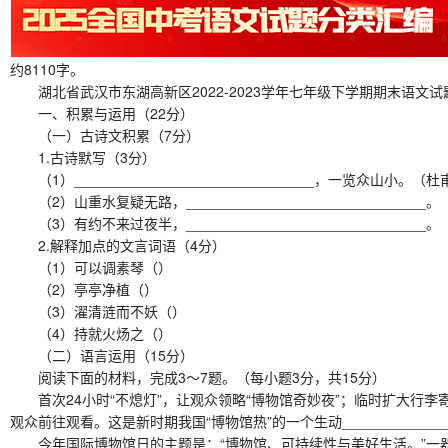
约8110字。
湖北省武汉市东湖高新区2022-2023学年七年级下学期期末语文试
一、积累与运用（22分）
（一）古诗文积累（7分）
1.古诗默写（3分）
（1）______________________________，一览众山小。
（2）山重水复疑无路，____________________________
（3）有约不来过夜半，_____________________________
2.解释加点的文言词语（4分）
（1）可以调素琴（）
（2）亭亭净植（）
（3）濯清涟而不妖（）
（4）持就火炀之（）
（二）语言运用（15分）
阅读下面的材料，完成3～7题。（每小题3分，共15分）
首次24小时“不熄灯”，让观众领略“博物馆奇妙夜”；临时扩大行
观众前往观看。这是新时期我国“博物馆热”的一个生动______________
今年国际博物馆日的主题是：“博物馆、可持续性与美好生活。”一器