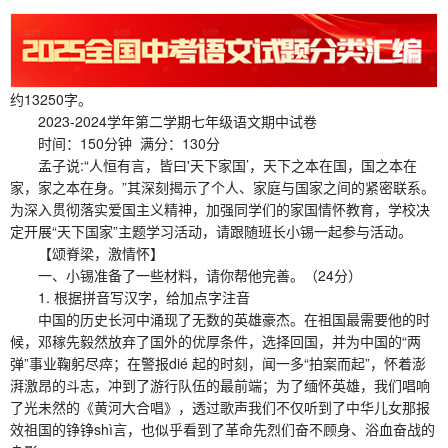
约13250字。
2023-2024学年第二学期七年级语文期中试卷
时间：150分钟 满分：130分
孟子说:“人恒有言，皆曰'天下家国’，天下之本在国，国之本在
家，家之本在身。”其深刻揭示了个人、家庭与国家之间的紧密联系。
为深入贯彻落实爱国主义精神，加强同学们的家国情怀教育，学校决
定开展“天下国家”主题学习活动，请跟随班长小锡一起参与活动。
【颂脊梁，激情怀】
一、小锡准备了一些材料，请你帮他完善。（24分）
1. 根据拼音写汉字，给加点字注音
中国的历史长河中涌现了无数的英雄豪杰。在祖国最需要他的时
候，邓稼先毅然放弃了国外的优厚条件，选择回国，并为中国的“两
弹”事业鞠躬尽瘁；在警报dié 起的时刻，闻一多“拍案而起”，怀着澎
湃激昂的斗志，冲到了游行队伍的最前端；为了缅怀英雄，我们唱响
了光未然的《黄河大合唱》，透过歌声我们不仅听到了中华儿女那报
效祖国的铮铮shì言，也似乎看到了革命先烈们奋不顾身、浴血奋战的