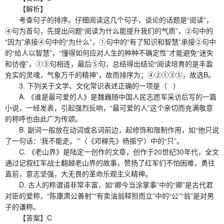
【解析】
考查句子的排序。仔细阅读这几个句子，谈论的话题是“阅读”，
④句为首句，先提出问题“阅读为什么能提升我们的气质”，②句中的
“因为”承接④句中的“为什么”，①句中的“有了知识和智慧”承接②句中
的“给人以智慧”，“懂得如何应对人生的种种不确定性”才能避免“迷失
和彷徨”，①③句相连，最后⑤句，总结得出结论“阅读培育的是丰盈
充实的灵魂，气象万千的精神”，故而排序为；④②①③⑤，故选B。
3. 下列关于文学、文化常识表述正确的一项是（ ）
A. 《谁是最可爱的人》是魏巍随中国人民志愿军采访后写的一篇
小说，一经发表，引起强烈反响，“最可爱的人”这个亲切而充满敬意
的称呼也由此广为传颂。
B. 副词一般放在动词或名词前边，起修饰和限制作用，如“他只说
了一句话：‘我不能走。’”（《邓稼先》杨振宁）中的“只”。
C. 《老山界》是陆定一创作的文章，创作于20世纪30年代，全文
通过记叙红军战士翻越老山界的故事，赞扬了红军们不怕困难，勇往
直前，意志坚强，大无畏的革命乐观主义精神。
D. 古人的称谓语非常丰富，如“卿今当涂掌事”中的“卿”是古代君
对臣的爱称，“陈康肃公善射”“有卖油翁释担而立”中的“公”“翁”是对男
子的谦称。
【答案】C