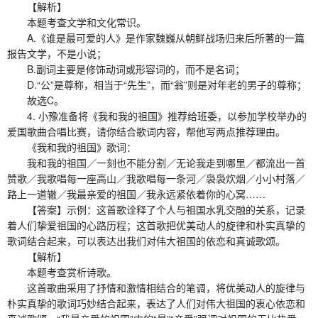
【解析】
本题考查文学和文化常识。
A.《谁是最可爱的人》是作家魏巍从朝鲜战场归来后所著的一篇
报告文学，不是小说；
B.副词主要是修饰动词或形容词的，而不是名词；
D.“公”是尊称，相当于“先生”，而“翁”则是对年老的男子的尊称；
故选C。
4. 小豫准备将《我和我的祖国》推荐给班委，以参加学校举办的
爱国歌曲合唱比赛，请你结合歌词内容，帮他写两点推荐理由。
《我和我的祖国》歌词：
我和我的祖国／一刻也不能分割／无论我走到哪里／都流出一首
赞歌／我歌唱每一座高山／我歌唱每一条河／袅袅炊烟／小小村落／
路上一道辙／我最亲爱的祖国／我永远紧依着你的心窝……
【答案】示例：这首歌诠释了个人与祖国水乳交融的关系，记录
着人们挚爱祖国的心路历程；这首歌把优美动人的旋律和朴实真挚的
歌词结合起来，可以表达出我们对伟大祖国的依恋和真诚歌颂。
【解析】
本题考查赏析诗歌。
这首歌曲采用了抒情和激情相结合的笔调，将优美动人的旋律与
朴实真挚的歌词巧妙结合起来，表达了人们对伟大祖国的衷心依恋和