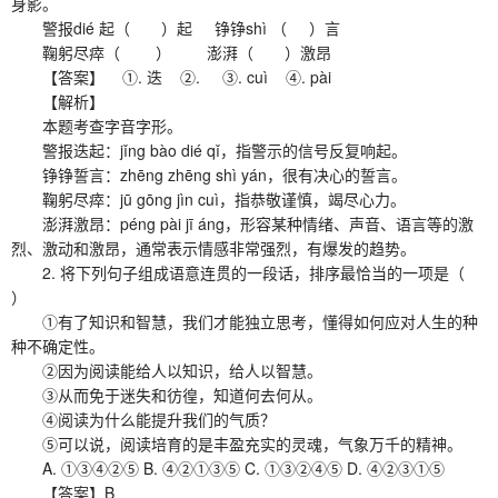
身影。
警报dié 起（ ）起 铮铮shì （ ）言
鞠躬尽瘁（ ） 澎湃（ ）激昂
【答案】 ①. 迭 ②. ③. cuì ④. pài
【解析】
本题考查字音字形。
警报迭起：jǐng bào dié qǐ，指警示的信号反复响起。
铮铮誓言：zhēng zhēng shì yán，很有决心的誓言。
鞠躬尽瘁：jū gōng jìn cuì，指恭敬谨慎，竭尽心力。
澎湃激昂：péng pài jī áng，形容某种情绪、声音、语言等的激
烈、激动和激昂，通常表示情感非常强烈，有爆发的趋势。
2. 将下列句子组成语意连贯的一段话，排序最恰当的一项是（
）
①有了知识和智慧，我们才能独立思考，懂得如何应对人生的种
种不确定性。
②因为阅读能给人以知识，给人以智慧。
③从而免于迷失和彷徨，知道何去何从。
④阅读为什么能提升我们的气质？
⑤可以说，阅读培育的是丰盈充实的灵魂，气象万千的精神。
A. ①③④②⑤ B. ④②①③⑤ C. ①③②④⑤ D. ④②③①⑤
【答案】B