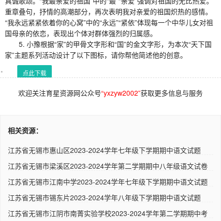
真诚歌颂。“我最亲爱的祖国”中的“最”“亲爱”强调对祖国的无比热爱。
重章叠句，抒情的高潮部分，再次表明我对亲爱的祖国炽热的感情。
“我永远紧紧依着你的心窝”中的“永远”“紧依”体现每一个中华儿女对祖
国母亲的依恋，表现出个体对群体强烈的归属感。
5. 小豫根据“家”的甲骨文字形和“国”的金文字形，为本次“天下国
家”主题系列活动设计了以下图标，请你帮他简述他的创意。
点此下载
欢迎关注育星资源网公众号
“yxzyw2002”
获取更多信息与服务
相关资源：
江苏省无锡市惠山区2023-2024学年七年级下学期期中语文试题
（解析..
江苏省无锡市梁溪区2023-2024学年第二学期期中八年级语文试卷
（解..
江苏省无锡市江南中学2023-2024学年七年级下学期期中语文试题
（解..
江苏省无锡市锡东片2023-2024学年八年级下学期期中语文试题
（解析..
江苏省无锡市江阴市南菁实验学校2023-2024学年第二学期期中考